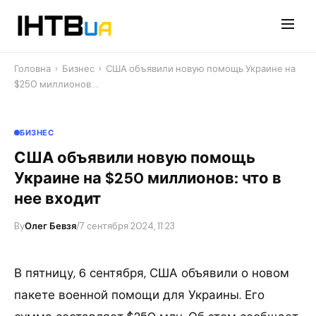
Перейти
до
контенту
Головна
›
Бизнес
›
США объявили новую помощь Украине на
$250 миллионов:…
БИЗНЕС
США объявили новую помощь
Украине на $250 миллионов: что в
нее входит
By
Олег Бевзя
/
7 сентября 2024, 11:23
В пятницу, 6 сентября, США объявили о новом
пакете военной помощи для Украины. Его