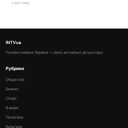
4 дня тому
INTVua
Головні новини України — свіжі, актуальні, за сьогодні.
Рубрики
Общество
Бизнес
Спорт
В мире
Политика
Культура