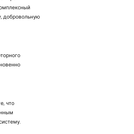
комплексный
у, добровольную
оторного
гновенно
е, что
енным
систему.