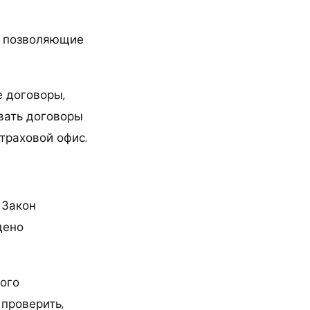
, позволяющие
е договоры,
ивать договоры
траховой офис.
 Закон
дено
ного
проверить,