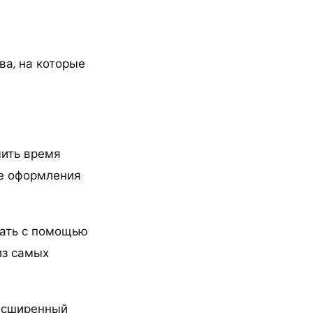
а, на которые
мить время
ле оформления
лать с помощью
из самых
расширенный