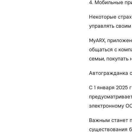
4. Мобильные п
Некоторые стра
управлять своим
MyARX, приложен
общаться с комп
семьи, покупать 
Автогражданка о
C 1 января 2025 
предусматривает
электронному О
Важным станет п
существования б