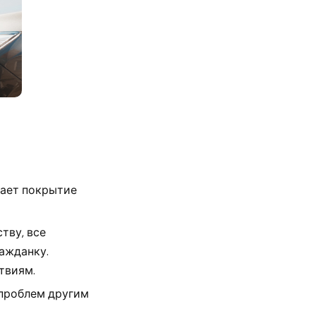
вает покрытие
тву, все
ажданку.
твиям.
 проблем другим