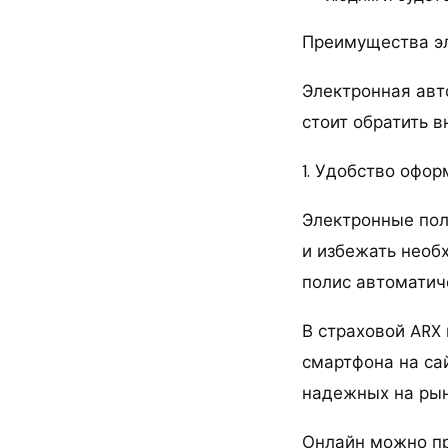
Преимущества э
Электронная авт
стоит обратить в
1. Удобство офо
Электронные пол
и избежать необ
полис автоматиче
В страховой ARX
смартфона на са
надежных на рын
Онлайн можно пр