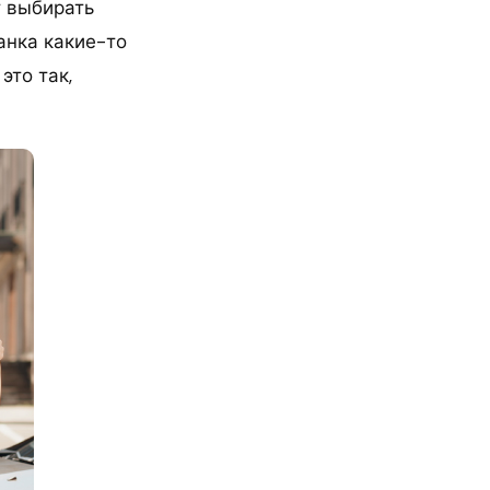
т выбирать
анка какие-то
это так,