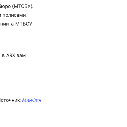
бюро (МТСБУ).
 полисами,
ании, а МТБСУ
е
 в ARX вам
сточник:
МинФин