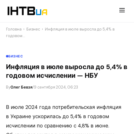
Перейти
до
контенту
Головна
›
Бизнес
›
Инфляция в июле выросла до 5,4% в
годовом…
БИЗНЕС
Инфляция в июле выросла до 5,4% в
годовом исчислении — НБУ
By
Олег Бевзя
/
9 сентября 2024, 06:23
В июле 2024 года потребительская инфляция
в Украине ускорилась до 5,4% в годовом
исчислении по сравнению с 4,8% в июне.