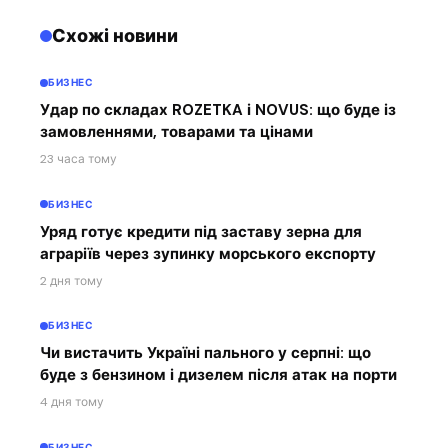
Схожі новини
БИЗНЕС
Удар по складах ROZETKA і NOVUS: що буде із
замовленнями, товарами та цінами
23 часа тому
БИЗНЕС
Уряд готує кредити під заставу зерна для
аграріїв через зупинку морського експорту
2 дня тому
БИЗНЕС
Чи вистачить Україні пального у серпні: що
буде з бензином і дизелем після атак на порти
4 дня тому
БИЗНЕС