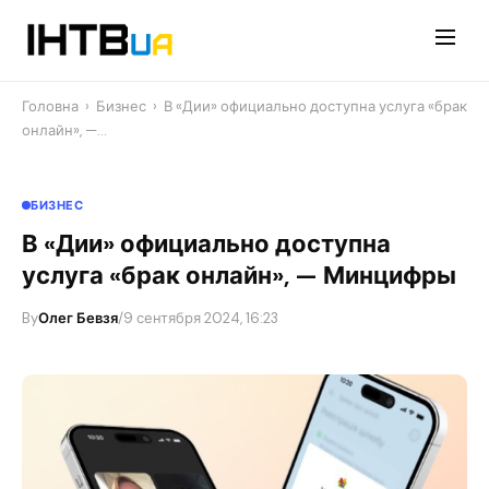
Перейти
до
контенту
Головна
›
Бизнес
›
В «Дии» официально доступна услуга «брак
онлайн», —…
БИЗНЕС
В «Дии» официально доступна
услуга «брак онлайн», — Минцифры
By
Олег Бевзя
/
9 сентября 2024, 16:23