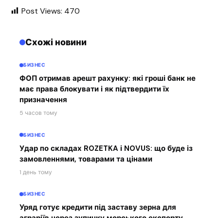
Post Views:
470
Схожі новини
БИЗНЕС
ФОП отримав арешт рахунку: які гроші банк не
має права блокувати і як підтвердити їх
призначення
5 часов тому
БИЗНЕС
Удар по складах ROZETKA і NOVUS: що буде із
замовленнями, товарами та цінами
1 день тому
БИЗНЕС
Уряд готує кредити під заставу зерна для