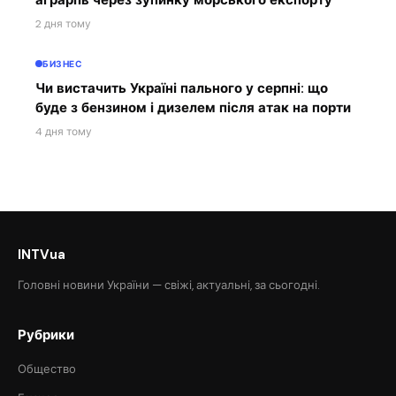
аграріїв через зупинку морського експорту
2 дня тому
БИЗНЕС
Чи вистачить Україні пального у серпні: що
буде з бензином і дизелем після атак на порти
4 дня тому
INTVua
Головні новини України — свіжі, актуальні, за сьогодні.
Рубрики
Общество