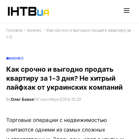
Перейти
до
контенту
Головна
›
Бизнес
›
Как срочно и выгодно продать квартиру за
1-3…
БИЗНЕС
Как срочно и выгодно продать
квартиру за 1-3 дня? Не хитрый
лайфхак от украинских компаний
By
Олег Бевзя
/
10 сентября 2024, 10:23
Торговые операции с недвижимостью
считаются одними из самых сложных