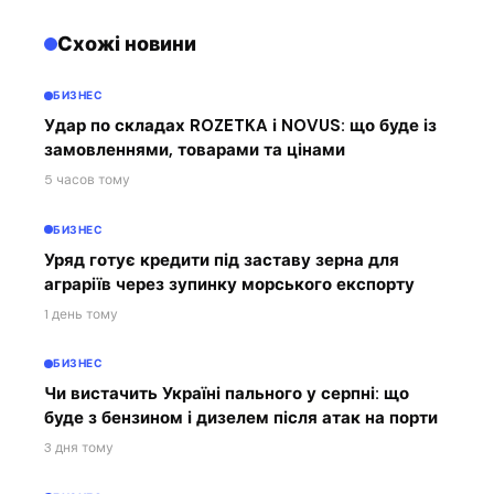
Схожі новини
БИЗНЕС
Удар по складах ROZETKA і NOVUS: що буде із
замовленнями, товарами та цінами
5 часов тому
БИЗНЕС
Уряд готує кредити під заставу зерна для
аграріїв через зупинку морського експорту
1 день тому
БИЗНЕС
Чи вистачить Україні пального у серпні: що
буде з бензином і дизелем після атак на порти
3 дня тому