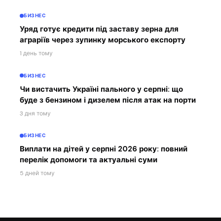
БИЗНЕС
Уряд готує кредити під заставу зерна для
аграріїв через зупинку морського експорту
1 день тому
БИЗНЕС
Чи вистачить Україні пального у серпні: що
буде з бензином і дизелем після атак на порти
3 дня тому
БИЗНЕС
Виплати на дітей у серпні 2026 року: повний
перелік допомоги та актуальні суми
5 дней тому