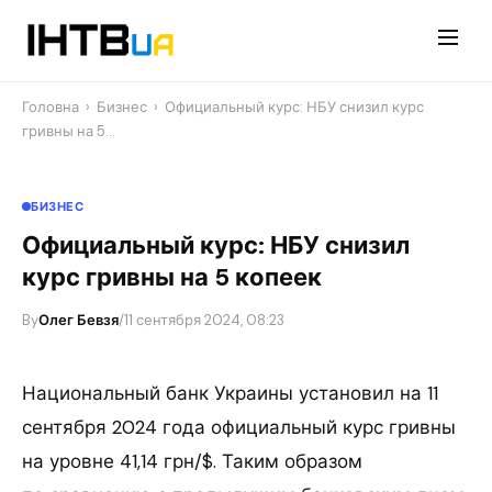
Перейти
до
контенту
Головна
›
Бизнес
›
Официальный курс: НБУ снизил курс
гривны на 5…
БИЗНЕС
Официальный курс: НБУ снизил
курс гривны на 5 копеек
By
Олег Бевзя
/
11 сентября 2024, 08:23
Национальный банк Украины установил на 11
сентября 2024 года официальный курс гривны
на уровне 41,14 грн/$. Таким образом