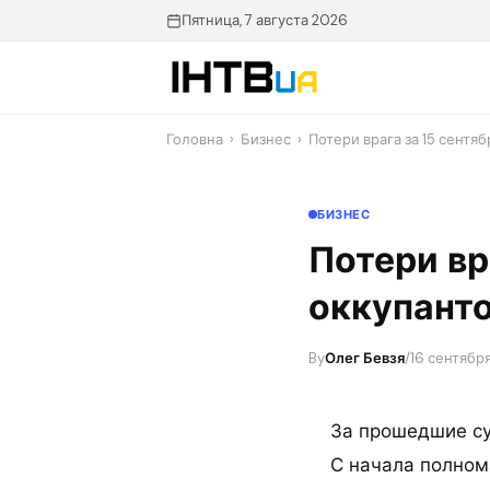
Перейти
Пятница, 7 августа 2026
до
контенту
Головна
›
Бизнес
›
Потери врага за 15 сентя
БИЗНЕС
Потери вр
оккупанто
By
Олег Бевзя
/
16 сентября
За прошедшие су
С начала полном