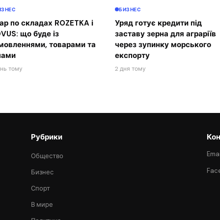
ИЗНЕС
БИЗНЕС
ар по складах ROZETKA і
Уряд готує кредити під
VUS: що буде із
заставу зерна для аграріїв
мовленнями, товарами та
через зупинку морського
нами
експорту
ень тому
2 дня тому
Рубрики
Кон
Emai
Общество
Fac
Бизнес
Спорт
В мире