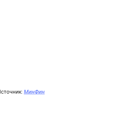
сточник:
МинФин