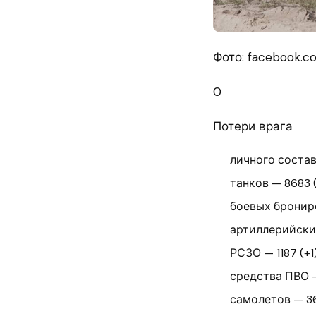
Фото: facebook.co
0
Потери врага
личного состав
танков — 8683 (
боевых брониро
артиллерийских
РСЗО — 1187 (+1)
средства ПВО —
самолетов — 36