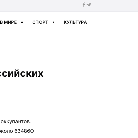
В МИРЕ
СПОРТ
КУЛЬТУРА
оссийских
оккупантов.
около 634860