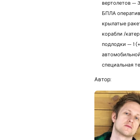
вертолетов — 32
БПЛА оперативн
крылатые ракет
корабли /катера
подлодки — 1 (+
автомобильной 
специальная те
Автор: