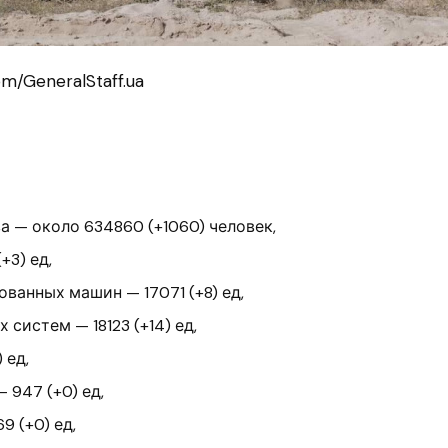
m/GeneralStaff.ua
а — около 634860 (+1060) человек,
+3) ед,
ванных машин — 17071 (+8) ед,
 систем — 18123 (+14) ед,
 ед,
 947 (+0) ед,
9 (+0) ед,