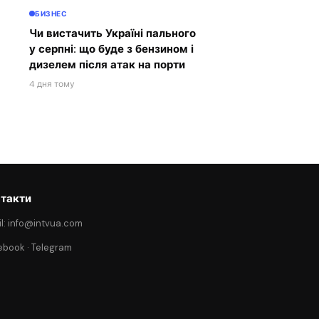
БИЗНЕС
Чи вистачить Україні пального
у серпні: що буде з бензином і
дизелем після атак на порти
4 дня тому
такти
l: info@intvua.com
ebook
·
Telegram