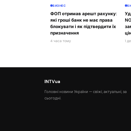
БИЗНЕС
Б
ФОП отримав арешт рахунку:
Уд
які гроші банк не має права
NO
блокувати і як підтвердити їх
за
призначення
ці
4 часа тому
1 д
INTVua
Головні новини України — свіжі, актуальні, за
сьогодні.