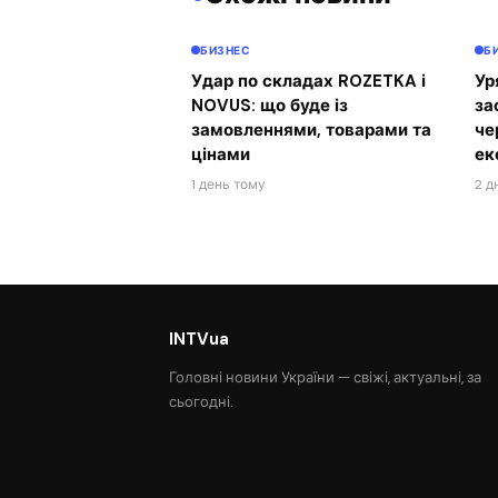
БИЗНЕС
Б
Удар по складах ROZETKA і
Ур
NOVUS: що буде із
за
замовленнями, товарами та
че
цінами
ек
1 день тому
2 д
INTVua
Головні новини України — свіжі, актуальні, за
сьогодні.