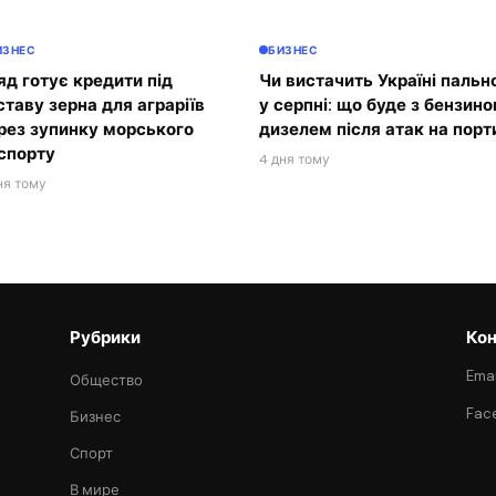
ИЗНЕС
БИЗНЕС
яд готує кредити під
Чи вистачить Україні пальн
ставу зерна для аграріїв
у серпні: що буде з бензино
рез зупинку морського
дизелем після атак на порт
спорту
4 дня тому
ня тому
Рубрики
Кон
Emai
Общество
Fac
Бизнес
Спорт
В мире