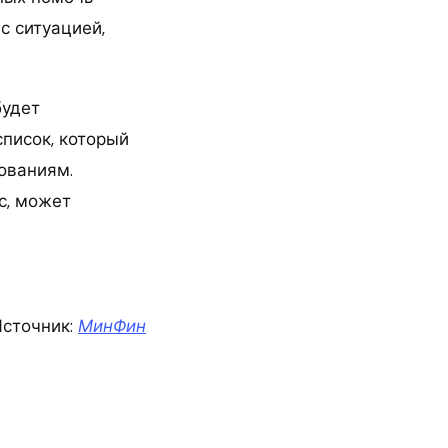
с ситуацией,
будет
писок, который
ованиям.
с, может
сточник:
МинФин