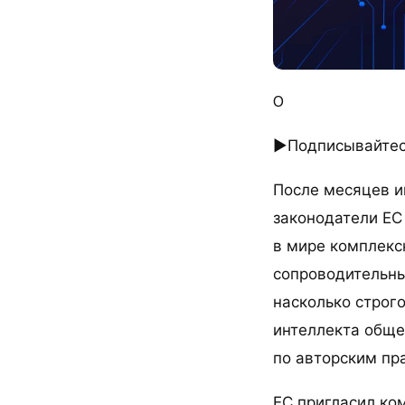
0
►Подписывайтесь
После месяцев и
законодатели ЕС
в мире комплекс
сопроводительны
насколько строг
интеллекта общег
по авторским пр
ЕС пригласил ко