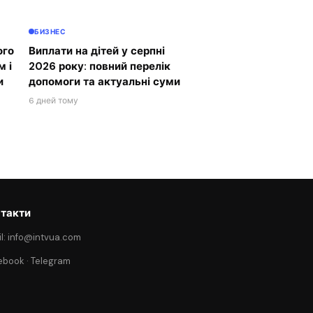
БИЗНЕС
ого
Виплати на дітей у серпні
м і
2026 року: повний перелік
и
допомоги та актуальні суми
6 дней тому
такти
l: info@intvua.com
ebook
·
Telegram