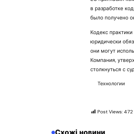
в разработке код
было получено ок
Кодекс практики 
юридически обяз
они могут испол
Компания, утвер
столкнуться с с
Технологии
Post Views:
472
Схожі новини