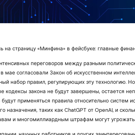
 на страницу «Минфина» в фейсбуке: главные фина
нтенсивных переговоров между разными политичес
 в мае согласовали Закон об искусственном интелл
ный набор правил, регулирующих эту технологию. Но
е кодексы закона не будут завершены, остается не
о будут применяться правила относительно систем и
о назначения, таких как ChatGPT от OpenAI, и сколь
авам и многомиллиардным штрафам могут угрожать
мпании, научных работников и других заинтересова