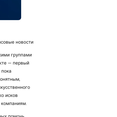
нсовые новости
кими группами
екте — первый
 пока
понятным,
скусственного
ко исков
 компаниям.
нных помочь