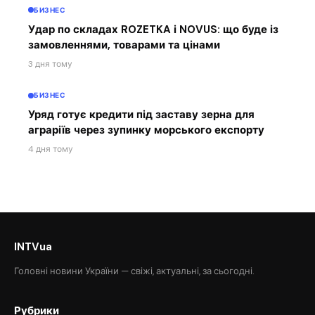
БИЗНЕС
Удар по складах ROZETKA і NOVUS: що буде із
замовленнями, товарами та цінами
3 дня тому
БИЗНЕС
Уряд готує кредити під заставу зерна для
аграріїв через зупинку морського експорту
4 дня тому
INTVua
Головні новини України — свіжі, актуальні, за сьогодні.
Рубрики