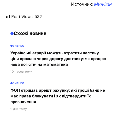
Источник:
МинФин
Post Views:
532
Схожі новини
БИЗНЕС
Українські аграрії можуть втратити частину
ціни врожаю через дорогу доставку: як працює
нова логістична математика
10 часов тому
БИЗНЕС
ФОП отримав арешт рахунку: які гроші банк не
має права блокувати і як підтвердити їх
призначення
2 дня тому