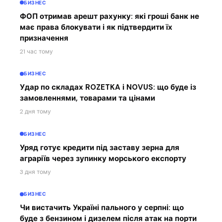
БИЗНЕС
ФОП отримав арешт рахунку: які гроші банк не
має права блокувати і як підтвердити їх
призначення
21 час тому
БИЗНЕС
Удар по складах ROZETKA і NOVUS: що буде із
замовленнями, товарами та цінами
2 дня тому
БИЗНЕС
Уряд готує кредити під заставу зерна для
аграріїв через зупинку морського експорту
3 дня тому
БИЗНЕС
Чи вистачить Україні пального у серпні: що
буде з бензином і дизелем після атак на порти