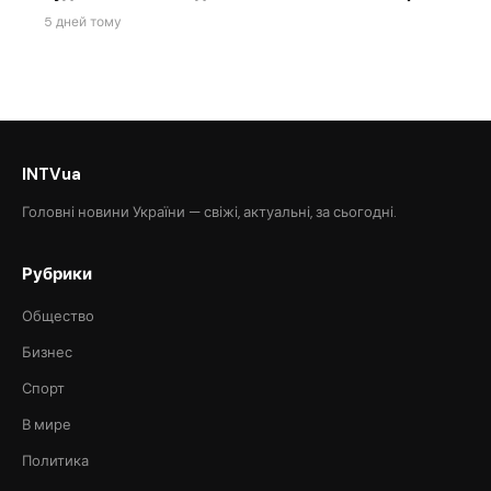
5 дней тому
INTVua
Головні новини України — свіжі, актуальні, за сьогодні.
Рубрики
Общество
Бизнес
Спорт
В мире
Политика