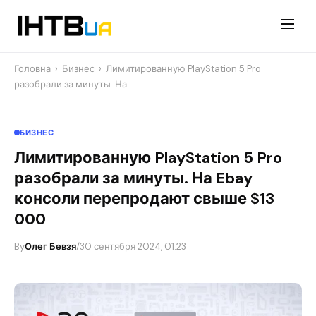
Перейти
до
контенту
Головна
›
Бизнес
›
Лимитированную PlayStation 5 Pro
разобрали за минуты. На…
БИЗНЕС
Лимитированную PlayStation 5 Pro
разобрали за минуты. На Ebay
консоли перепродают свыше $13
000
By
Олег Бевзя
/
30 сентября 2024, 01:23