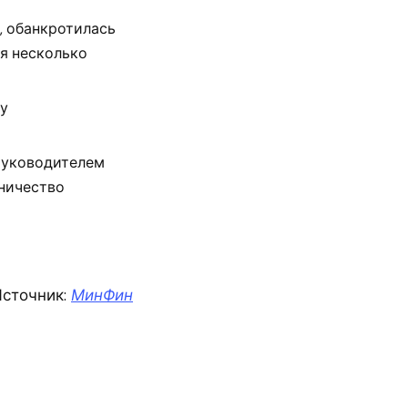
, обанкротилась
ся несколько
ду
 руководителем
нничество
сточник:
МинФин