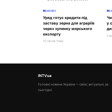
БИЗНЕС
Б
Уряд готує кредити під
Чи
заставу зерна для аграріїв
у 
через зупинку морського
ди
експорту
2 д
14 часов тому
INTVua
Головні новини України — свіжі, актуальні, за
сьогодні.