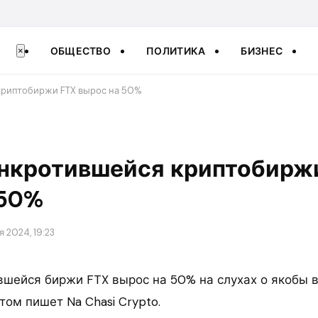
ОБЩЕСТВО
ПОЛИТИКА
БИЗНЕС
×
криптобиржи FTX вырос на 50%
анкротившейся криптобирж
 50%
 2024, 19:23
вшейся биржи FTX вырос на 50% на слухах о якобы 
том пишет Na Chasi Crypto.