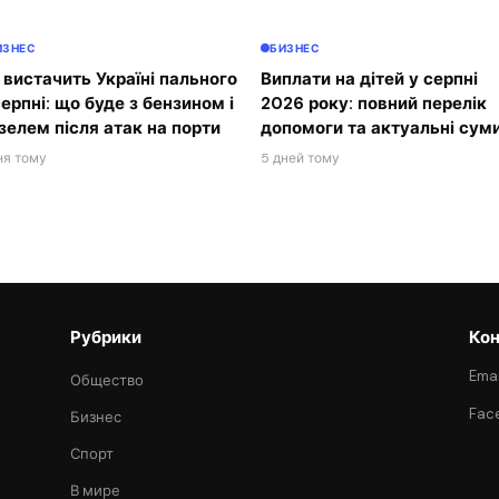
ИЗНЕС
БИЗНЕС
 вистачить Україні пального
Виплати на дітей у серпні
серпні: що буде з бензином і
2026 року: повний перелік
зелем після атак на порти
допомоги та актуальні сум
ня тому
5 дней тому
Рубрики
Кон
Emai
Общество
Fac
Бизнес
Спорт
В мире