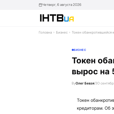
Перейти
Четверг, 6 августа 2026
до
контенту
Головна
›
Бизнес
›
Токен обанкротившейся 
БИЗНЕС
Токен об
вырос на
By
Олег Бевзя
/
30 сентября
Токен обанкроти
кредиторам. Об э