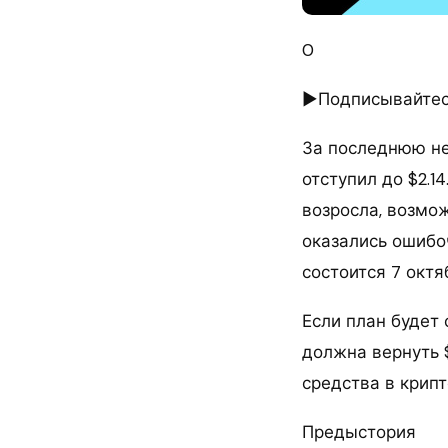
0
►Подписывайтесь
За последнюю не
отступил до $2.1
возросла, возмож
оказались ошибо
состоится 7 октя
Если план будет
должна вернуть 
средства в крипт
Предыстория