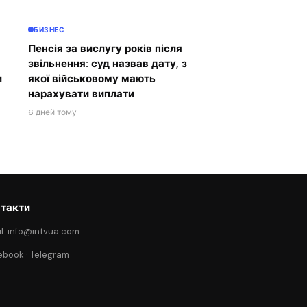
БИЗНЕС
Пенсія за вислугу років після
звільнення: суд назвав дату, з
и
якої військовому мають
нарахувати виплати
6 дней тому
такти
l: info@intvua.com
ebook
·
Telegram