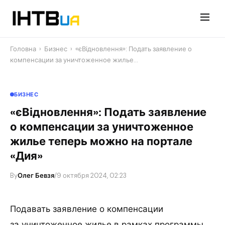
Перейти
до
контенту
Головна
›
Бизнес
›
«єВідновлення»: Подать заявление о
компенсации за уничтоженное жилье…
БИЗНЕС
«єВідновлення»: Подать заявление
о компенсации за уничтоженное
жилье теперь можно на портале
«Дия»
By
Олег Бевзя
/
9 октября 2024, 02:23
Подавать заявление о компенсации
за уничтоженное жилье в рамках программы