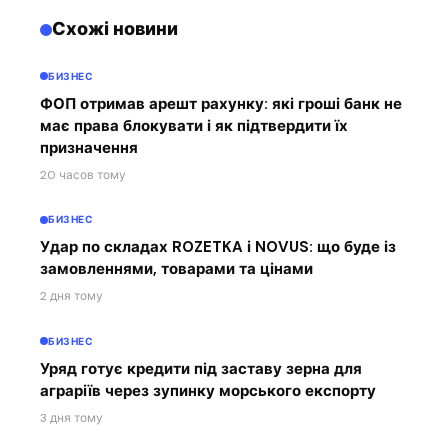
Схожі новини
БИЗНЕС
ФОП отримав арешт рахунку: які гроші банк не
має права блокувати і як підтвердити їх
призначення
20 часов тому
БИЗНЕС
Удар по складах ROZETKA і NOVUS: що буде із
замовленнями, товарами та цінами
2 дня тому
БИЗНЕС
Уряд готує кредити під заставу зерна для
аграріїв через зупинку морського експорту
3 дня тому