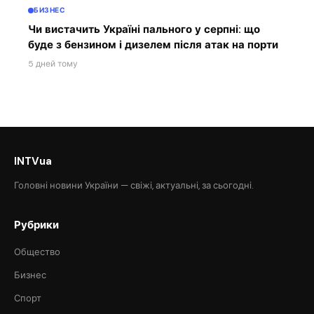
БИЗНЕС
Чи вистачить Україні пального у серпні: що
буде з бензином і дизелем після атак на порти
5 дней тому
INTVua
Головні новини України — свіжі, актуальні, за сьогодні.
Рубрики
Общество
Бизнес
Спорт