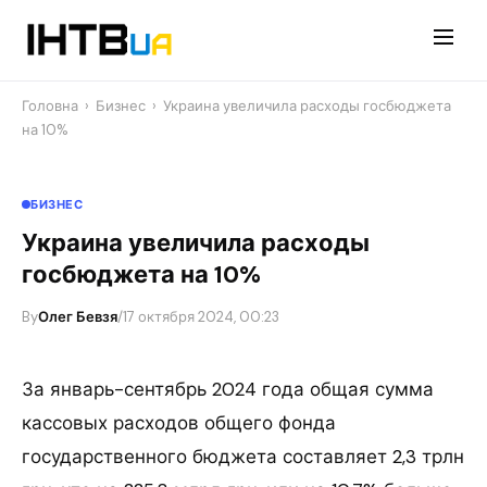
Перейти
до
контенту
Головна
›
Бизнес
›
Украина увеличила расходы госбюджета
на 10%
БИЗНЕС
Украина увеличила расходы
госбюджета на 10%
By
Олег Бевзя
/
17 октября 2024, 00:23
За январь-сентябрь 2024 года общая сумма
кассовых расходов общего фонда
государственного бюджета составляет 2,3 трлн