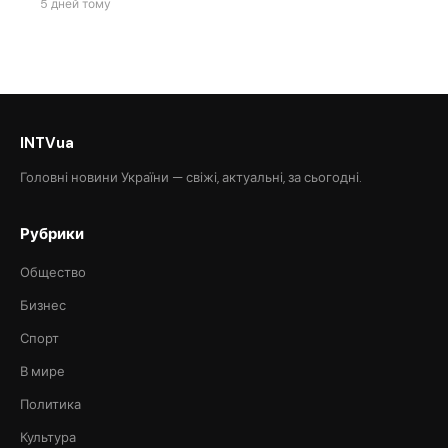
5 дней тому
INTVua
Головні новини України — свіжі, актуальні, за сьогодні.
Рубрики
Общество
Бизнес
Спорт
В мире
Политика
Культура