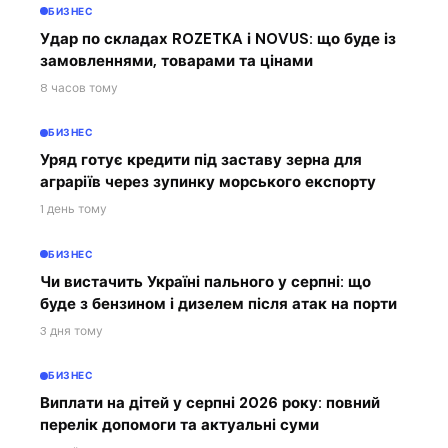
БИЗНЕС
Удар по складах ROZETKA і NOVUS: що буде із
замовленнями, товарами та цінами
8 часов тому
БИЗНЕС
Уряд готує кредити під заставу зерна для
аграріїв через зупинку морського експорту
1 день тому
БИЗНЕС
Чи вистачить Україні пального у серпні: що
буде з бензином і дизелем після атак на порти
3 дня тому
БИЗНЕС
Виплати на дітей у серпні 2026 року: повний
перелік допомоги та актуальні суми