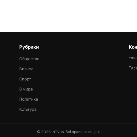
Рубрики
Кон
Emai
Общество
Fac
Бизнес
Спорт
В мире
Политика
Культура
© 2026 INTVua. Всі права захищені.