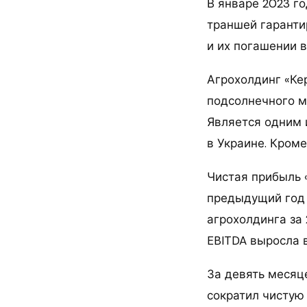
В январе 2023 г
траншей гаранти
и их погашении в
Агрохолдинг «Ке
подсолнечного ма
Является одним 
в Украине. Кром
Чистая прибыль «
предыдущий год 
агрохолдинга за
EBITDA выросла в
За девять месяц
сократил чистую