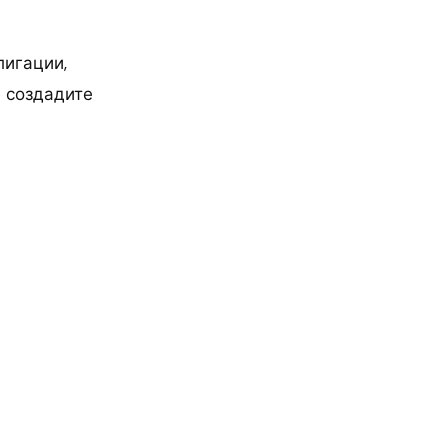
лигации,
е создадите