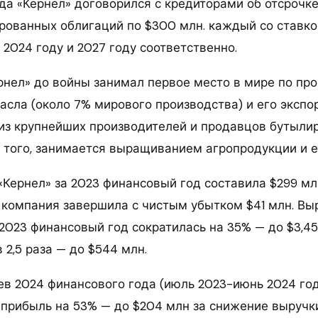
ода «Кернел» договорился с кредиторами об отсрочк
рованных облигаций по $300 млн. каждый со ставко
 2024 году и 2027 году соответственно.
рнел» до войны занимал первое место в мире по пр
сла (около 7% мирового производства) и его экспорт
из крупнейших производителей и продавцов бутыли
е того, занимается выращиванием агропродукции и е
Кернел» за 2023 финансовый год составила $299 млн
компания завершила с чистым убытком $41 млн. Вы
 2023 финансовый год сократилась на 35% — до $3,45
 2,5 раза — до $544 млн.
ев 2024 финансового года (июль 2023-июнь 2024 го
 прибыль на 53% — до $204 млн за снижение выручк