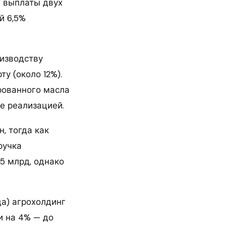
е выплаты двух
й 6,5%
оизводству
у (около 12%).
рованного масла
е реализацией.
, тогда как
ручка
5 млрд, однако
да) агрохолдинг
и на 4% — до