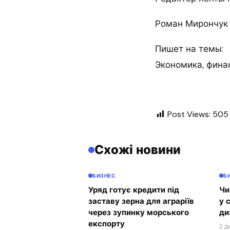
Роман Мирончук
Пишет на темы:
Экономика, финан
Post Views:
505
Схожі новини
БИЗНЕС
Б
Уряд готує кредити під
Чи
заставу зерна для аграріїв
у 
через зупинку морського
ди
експорту
2 д