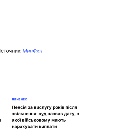
сточник:
МинФин
БИЗНЕС
Пенсія за вислугу років після
звільнення: суд назвав дату, з
и
якої військовому мають
нарахувати виплати