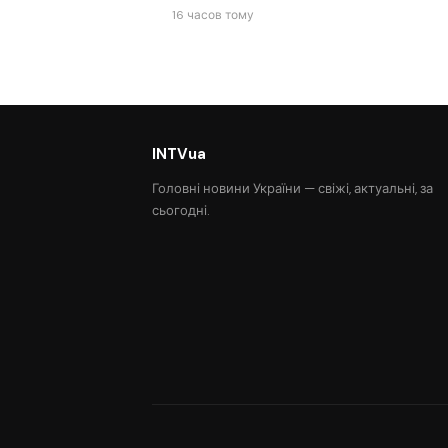
16 часов тому
INTVua
Головні новини України — свіжі, актуальні, за
сьогодні.