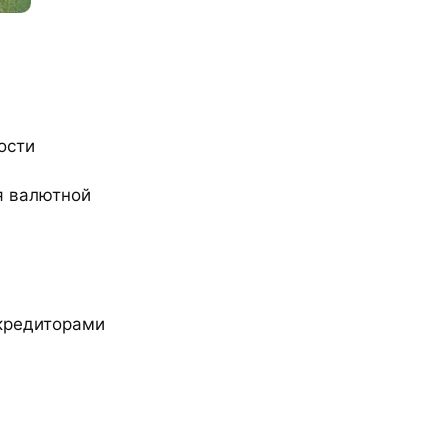
ости
я валютной
 кредиторами