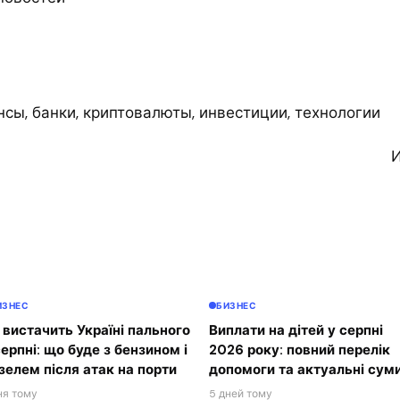
сы, банки, криптовалюты, инвестиции, технологии
И
ИЗНЕС
БИЗНЕС
 вистачить Україні пального
Виплати на дітей у серпні
серпні: що буде з бензином і
2026 року: повний перелік
зелем після атак на порти
допомоги та актуальні сум
ня тому
5 дней тому