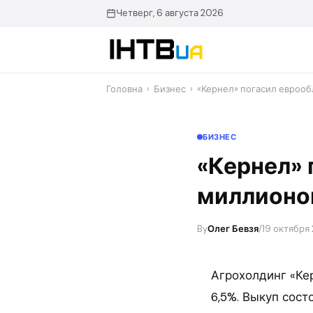
Перейти
Четверг, 6 августа 2026
до
контенту
Головна
›
Бизнес
›
«Кернел» погасил евроо
БИЗНЕС
«Кернел» 
миллионо
By
Олег Бевзя
/
19 октября 
Агрохолдинг «Ке
6,5%. Выкуп сост