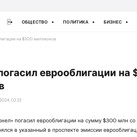
ОБЩЕСТВО
ПОЛИТИКА
БИЗНЕС
×
блигации на $300 миллионов
погасил еврооблигации на 
в
2024, 02:23
рнел» погасил еврооблигации на сумму $300 млн со
оялся в указанный в проспекте эмиссии еврооблигац