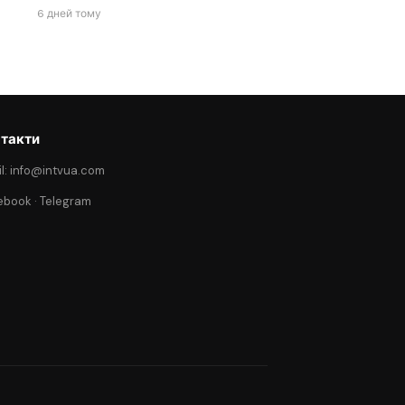
6 дней тому
такти
l: info@intvua.com
ebook
·
Telegram