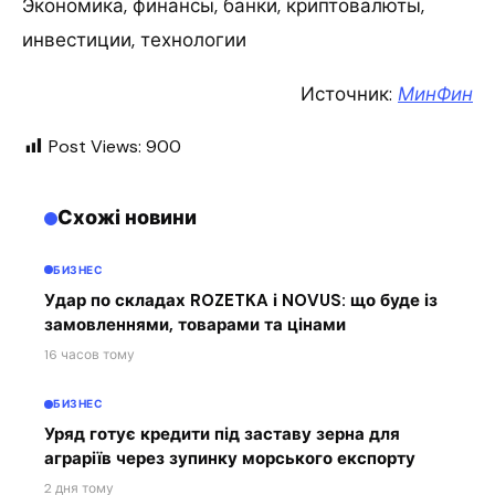
Экономика, финансы, банки, криптовалюты,
инвестиции, технологии
Источник:
МинФин
Post Views:
900
Схожі новини
БИЗНЕС
Удар по складах ROZETKA і NOVUS: що буде із
замовленнями, товарами та цінами
16 часов тому
БИЗНЕС
Уряд готує кредити під заставу зерна для
аграріїв через зупинку морського експорту
2 дня тому