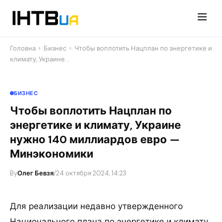
Перейти
до
контенту
Головна
›
Бизнес
›
Чтобы воплотить Нацплан по энергетике и
климату, Украине…
БИЗНЕС
Чтобы воплотить Нацплан по
энергетике и климату, Украине
нужно 140 миллиардов евро —
Минэкономики
By
Олег Бевзя
/
24 октября 2024, 14:23
Для реализации недавно утвержденного
Национального плана по энергетике и климату