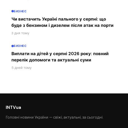
БИЗНЕС
Чи вистачить Україні пального у серпні: що
буде з бензином і дизелем після атак на порти
3 дня тому
БИЗНЕС
Виплати на дітей у серпні 2026 року: повний
перелік допомоги та актуальні суми
5 дней тому
INTVua
Головні новини України — свіжі, актуальні, за сьогодні.