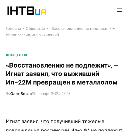
Перейти
до
контенту
Головна
›
Общество
›
«Восстановлению не подлежит», –
Игнат заявил, что выживший…
ОБЩЕСТВО
«Восстановлению не подлежит», –
Игнат заявил, что выживший
Ил-22М превращен в металлолом
By
Олег Бевзя
/
15 января 2024, 17:23
Игнат заявил, что получивший тяжелые
повреждения российский Ил-22М не подлежит