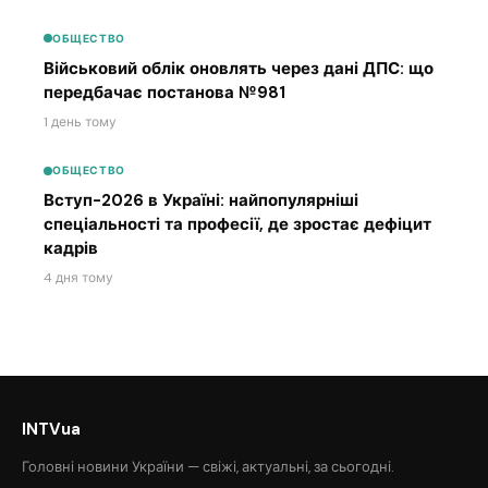
ОБЩЕСТВО
Військовий облік оновлять через дані ДПС: що
передбачає постанова №981
1 день тому
ОБЩЕСТВО
Вступ-2026 в Україні: найпопулярніші
спеціальності та професії, де зростає дефіцит
кадрів
4 дня тому
INTVua
Головні новини України — свіжі, актуальні, за сьогодні.