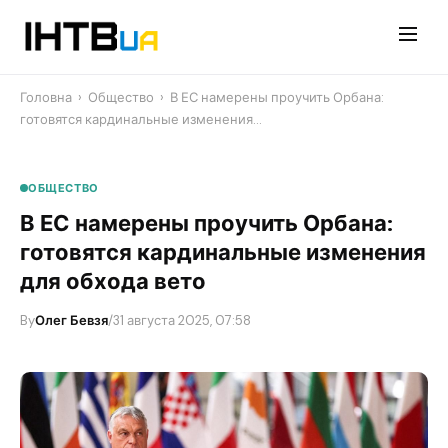
Перейти
до
контенту
Головна
›
Общество
›
В ЕС намерены проучить Орбана:
готовятся кардинальные изменения…
ОБЩЕСТВО
В ЕС намерены проучить Орбана:
готовятся кардинальные изменения
для обхода вето
By
Олег Бевзя
/
31 августа 2025, 07:58