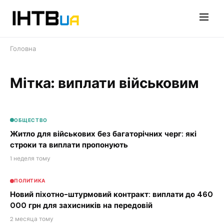
Перейти
до
контенту
Головна
Мітка: виплати військовим
ОБЩЕСТВО
Житло для військових без багаторічних черг: які
строки та виплати пропонують
1 неделя тому
ПОЛИТИКА
Новий піхотно-штурмовий контракт: виплати до 460
000 грн для захисників на передовій
2 месяца тому