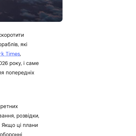
скоротити
раблів, які
rk Times
,
26 року, і саме
ля попередніх
кретних
ання, розвідки,
. Якщо ці плани
 оборонні