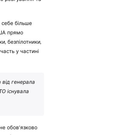
 себе більше
США прямо
и, безпілотники,
часть у частині
а від генерала
ТО існувала
не обов’язково