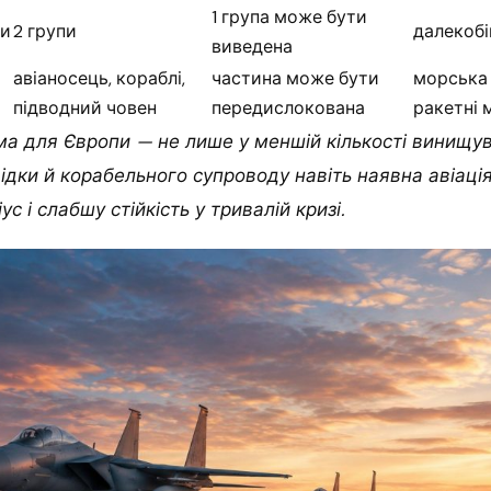
1 група може бути
ки
2 групи
далекоб
виведена
авіаносець, кораблі,
частина може бути
морська 
підводний човен
передислокована
ракетні 
а для Європи — не лише у меншій кількості винищува
відки й корабельного супроводу навіть наявна авіац
с і слабшу стійкість у тривалій кризі.