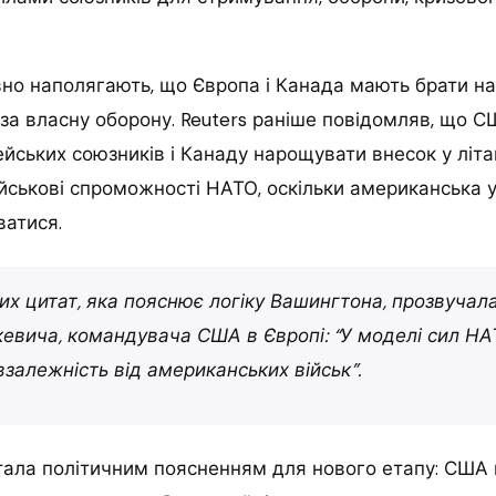
но наполягають, що Європа і Канада мають брати на
 за власну оборону. Reuters раніше повідомляв, що 
йських союзників і Канаду нарощувати внесок у літак
військові спроможності НАТО, оскільки американська у
ватися.
их цитат, яка пояснює логіку Вашингтона, прозвучал
кевича, командувача США в Європі: “У моделі сил НА
взалежність від американських військ”.
тала політичним поясненням для нового етапу: США 