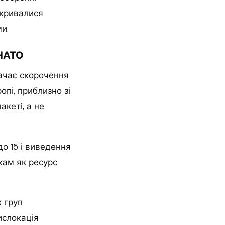
екривалися
и.
 НАТО
ачає скорочення
опі, приблизно зі
акеті, а не
до 15 і виведення
икам як ресурс
 груп
ислокація