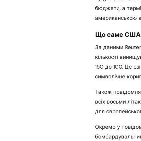
бюджети, а термі
американською а
Що саме США 
За даними Reute
кількості винищув
150 до 100. Це оз
символічне кориг
Також повідомляє
всіх восьми літа
для європейськог
Окремо у повідо
бомбардувальник