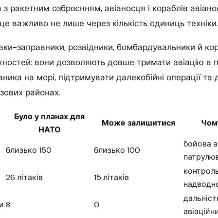
 з ракетним озброєнням, авіаносця і кораблів авіано
це важливо не лише через кількість одиниць техніки.
аки-заправники, розвідники, бомбардувальники й ко
жностей: вони дозволяють довше тримати авіацію в по
вника на морі, підтримувати далекобійні операції та
изових районах.
Було у планах для
Може залишитися
Чом
НАТО
бойова ав
близько 150
близько 100
патрулю
контроль
26 літаків
15 літаків
надводно
дальніст
и
8
0
авіаційн