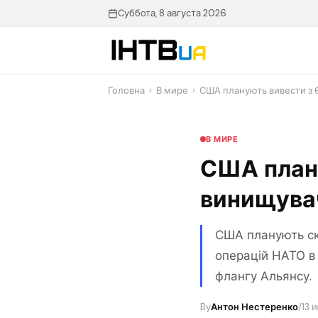
Перейти
Суббота, 8 августа 2026
до
контенту
Головна
›
В мире
›
США планують вивести з 
В МИРЕ
США плану
винищувач
США планують ско
операцій НАТО в 
флангу Альянсу.
By
Антон Нестеренко
/
13 