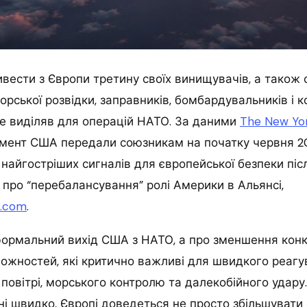
ести з Європи третину своїх винищувачів, а також 
орської розвідки, заправників, бомбардувальників і ко
е виділяв для операцій НАТО. За даними
The New Yo
умент США передали союзникам на початку червня 20
з найгостріших сигналів для європейської безпеки піс
про “перебалансування” ролі Америки в Альянсі,
a.com
.
формальний вихід США з НАТО, а про зменшення кон
ожностей, які критично важливі для швидкого реагув
повітрі, морського контролю та далекобійного удару
ні швидко, Європі доведеться не просто збільшувати