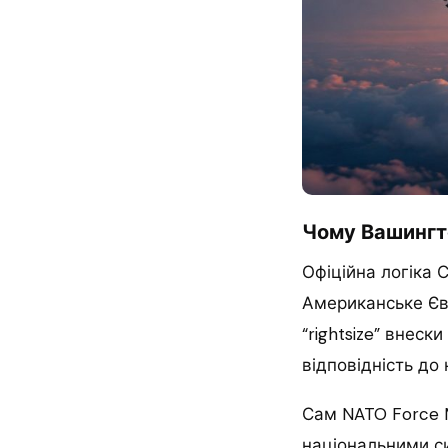
Чому Вашингто
Офіційна логіка 
Американське Єв
“rightsize” внес
відповідність до 
Сам NATO Force M
національними с