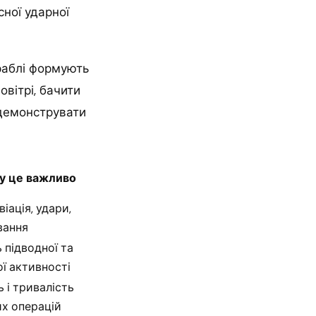
сної ударної
раблі формують
вітрі, бачити
 демонструвати
у це важливо
іація, удари,
вання
 підводної та
ї активності
ь і тривалість
их операцій