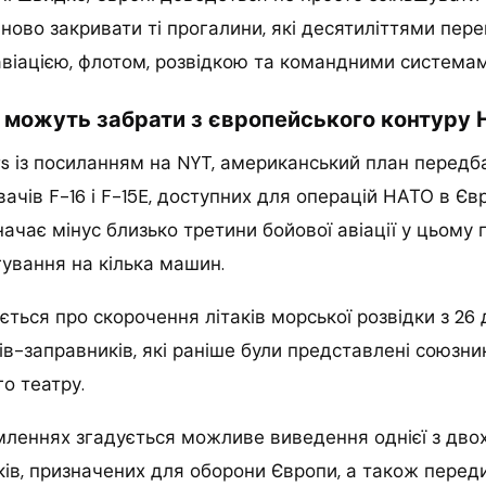
ново закривати ті прогалини, які десятиліттями пер
віацією, флотом, розвідкою та командними системам
можуть забрати з європейського контуру
rs із посиланням на NYT, американський план передб
ачів F-16 і F-15E, доступних для операцій НАТО в Євр
начає мінус близько третини бойової авіації у цьому п
ування на кілька машин.
ться про скорочення літаків морської розвідки з 26 
ків-заправників, які раніше були представлені союзн
о театру.
мленнях згадується можливе виведення однієї з двох
ів, призначених для оборони Європи, а також перед