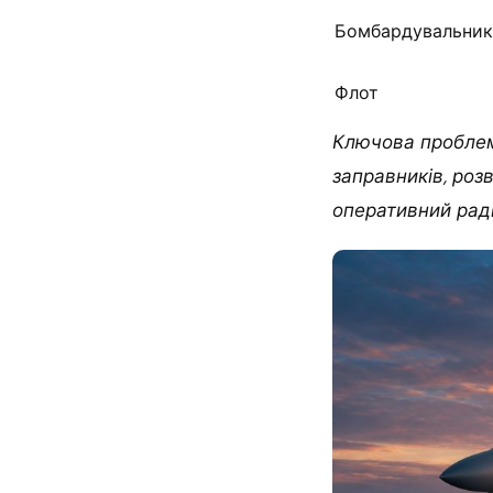
Бомбардувальни
Флот
Ключова проблем
заправників, роз
оперативний радіу