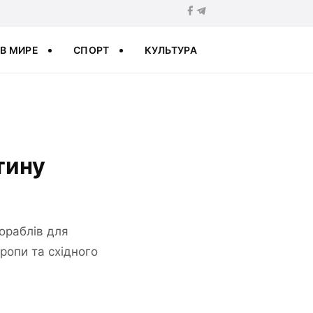
В МИРЕ
СПОРТ
КУЛЬТУРА
тину
кораблів для
ропи та східного