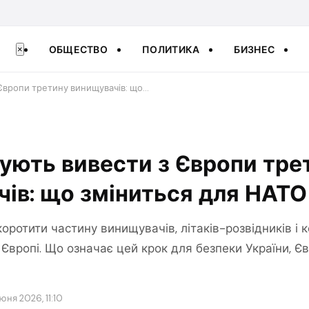
ОБЩЕСТВО
ПОЛИТИКА
БИЗНЕС
×
Європи третину винищувачів: що…
ють вивести з Європи тре
ів: що зміниться для НАТО
ротити частину винищувачів, літаків-розвідників і 
Європі. Що означає цей крок для безпеки України, Єв
июня 2026, 11:10