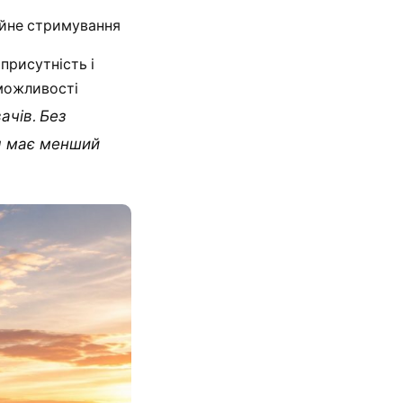
ійне стримування
присутність і
можливості
чів. Без
ія має менший