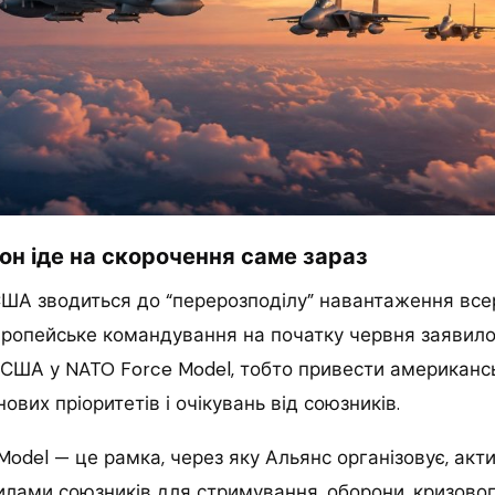
н іде на скорочення саме зараз
США зводиться до “перерозподілу” навантаження все
ропейське командування на початку червня заявило
ки США у NATO Force Model, тобто привести американс
нових пріоритетів і очікувань від союзників.
odel — це рамка, через яку Альянс організовує, акт
илами союзників для стримування, оборони, кризовог