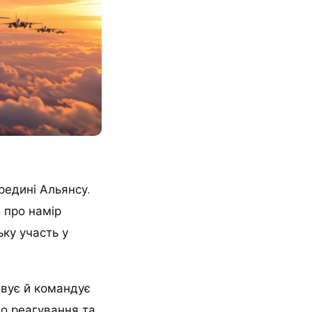
редині Альянсу.
 про намір
ьку участь у
ивує й командує
о реагування та