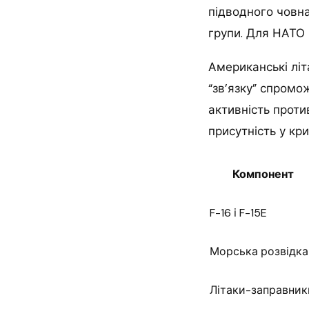
підводного човна
групи. Для НАТО 
Американські літ
“зв’язку” спромо
активність проти
присутність у кр
Компонент
F-16 і F-15E
Морська розвідка
Літаки-заправник