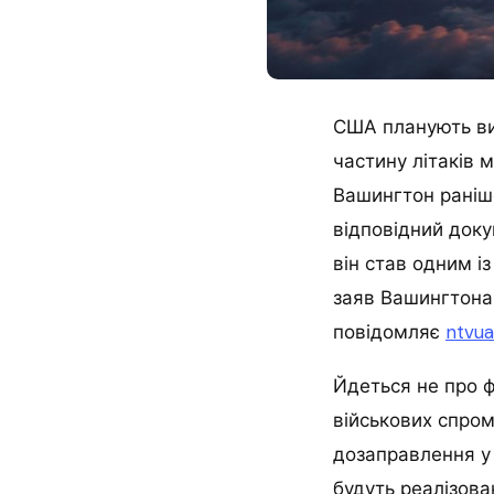
США планують вив
частину літаків м
Вашингтон раніш
відповідний док
він став одним і
заяв Вашингтона 
повідомляє
ntvu
Йдеться не про 
військових спром
дозаправлення у 
будуть реалізова