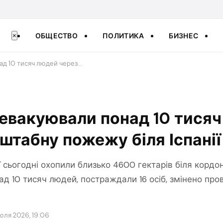
ОБЩЕСТВО
ПОЛИТИКА
БИЗНЕС
×
ад 10 тисяч людей через…
 евакуювали понад 10 тися
штабну пожежу біля Іспанії
 сьогодні охопили близько 4600 гектарів біля кордону
д 10 тисяч людей, постраждали 16 осіб, змінено про
юля 2026, 19:06