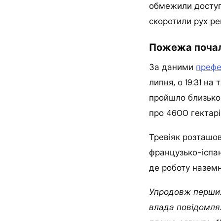
обмежили доступ 
скоротили рух ре
Пожежа почала
За даними
префе
липня, о 19:31 на
пройшло близько
про 4600 гектарів
Тревіяк розташов
французько-іспан
де роботу наземн
Упродовж перших
влада повідомлял