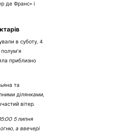
р де Франс» і
ктарів
ували в суботу, 4
, полум’я
яла приблизно
ньяна та
упними ділянками,
частий вітер.
5:00 5 липня
вогню, а ввечері