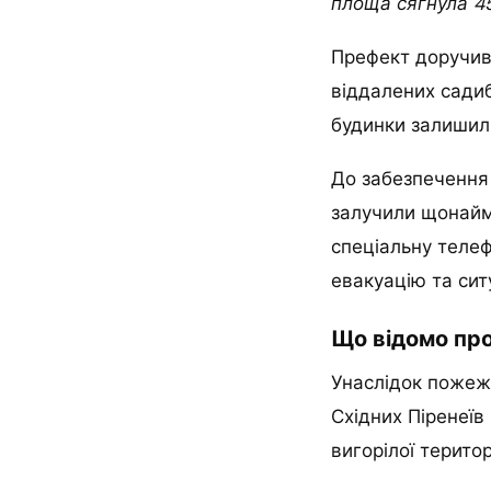
площа сягнула 45
Префект доручив 
віддалених садиб
будинки залишили
До забезпечення 
залучили щонайм
спеціальну телеф
евакуацію та сит
Що відомо про
Унаслідок пожеж
Східних Піренеїв
вигорілої територі