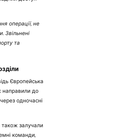
я операції, не
. Звільнені
порту та
озділи
відь Європейська
Їх направили до
через одночасні
а також залучали
емні команди,