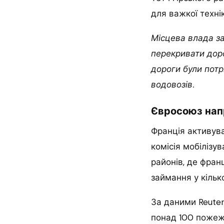
для важкої техні
Місцева влада з
перекривати доро
дороги були потр
водовозів.
Євросоюз напр
Франція активува
комісія мобілізув
районів, де фра
займання у кільк
За даними Reuter
понад 100 пожежн