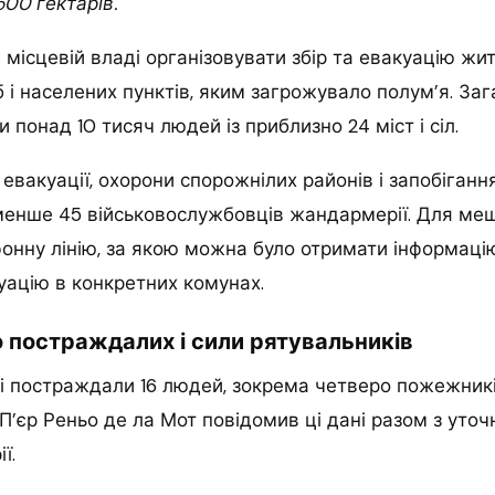
00 гектарів.
місцевій владі організовувати збір та евакуацію жите
 і населених пунктів, яким загрожувало полум’я. Заг
 понад 10 тисяч людей із приблизно 24 міст і сіл.
евакуації, охорони спорожнілих районів і запобіган
енше 45 військовослужбовців жандармерії. Для меш
онну лінію, за якою можна було отримати інформаці
уацію в конкретних комунах.
 постраждалих і сили рятувальників
і постраждали 16 людей, зокрема четверо пожежникі
 П’єр Реньо де ла Мот повідомив ці дані разом з ут
ї.