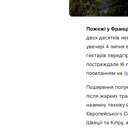
Пожежі у Франці
двох десятків нев
увечері 4 липня 
гектарів передгі
постраждали 16 
посиланням на
R
Поширення полум’
після жарких тра
наземну техніку 
Європейського Со
Швеції та Кіпру,