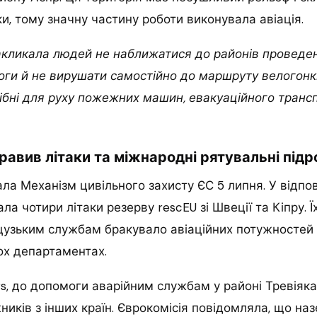
ки, тому значну частину роботи виконувала авіація.
акликала людей не наближатися до районів проведенн
ги й не вирушати самостійно до маршруту велогонки
ібні для руху пожежних машин, евакуаційного транс
авив літаки та міжнародні рятувальні підр
ла Механізм цивільного захисту ЄС 5 липня. У відпо
ала чотири літаки резерву rescEU зі Швеції та Кіпру. 
нцузьким службам бракувало авіаційних потужностей 
ох департаментах.
s, до допомоги аварійним службам у районі Тревіяк
иків з інших країн. Єврокомісія повідомляла, що наз