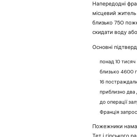
Напередодні фра
місцевий житель 
близько 750 поже
скидати воду або
Основні підтверд
понад 10 тисяч
близько 4600 г
16 постраждали
приблизно два 
до операції зал
Франція запрос
Пожежники намаг
Тет і гірського 