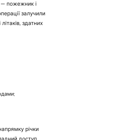
 — пожежник і
операції залучили
літаків, здатних
одами;
напрямку річки
кладний доступ