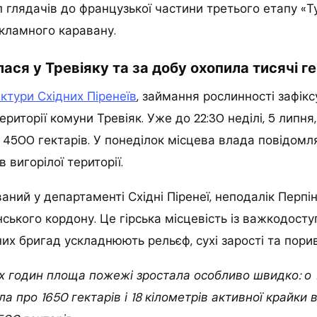
глядачів до французької частини третього етапу «Ту
кламного каравану.
ся у Тревіяку та за добу охопила тисячі ге
ктури Східних Піренеїв
, займання рослинності зафікс
 території комуни Тревіяк. Уже до 22:30 неділі, 5 липня
 4500 гектарів. У понеділок місцева влада повідомл
 вигорілої території.
аний у департаменті Східні Піренеї, неподалік Перпі
ського кордону. Це гірська місцевість із важкодост
их бригад ускладнюють рельєф, сухі зарості та порив
 годин площа пожежі зростала особливо швидко: о 1
а про 1650 гектарів і 18 кілометрів активної крайки 