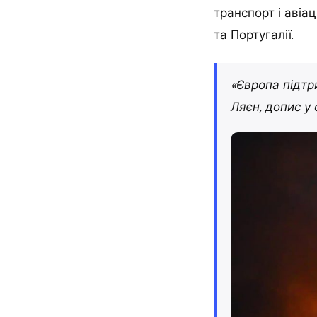
транспорт і авіаці
та Португалії.
«Європа підтр
Ляєн, допис у 