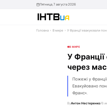
Перейти
Пятница, 7 августа 2026
до
контенту
Головна
›
В мире
›
У Франції евакуювали пон
В МИРЕ
У Франції
через мас
Пожежі у Франції
Евакуйовано пона
Франс».
By
Антон Нестеренко
/
6 и