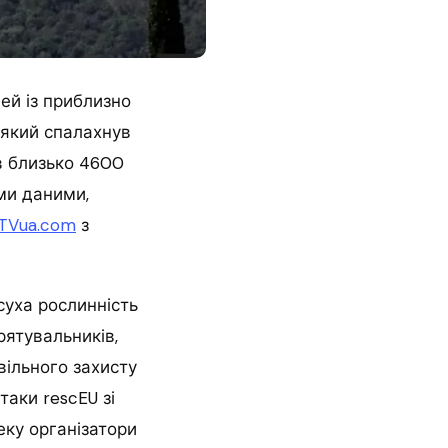
ей із приблизно
, який спалахнув
ив близько 4600
ми даними,
TVua.com
з
суха рослинність
рятувальників,
вільного захисту
аки rescEU зі
еку організатори