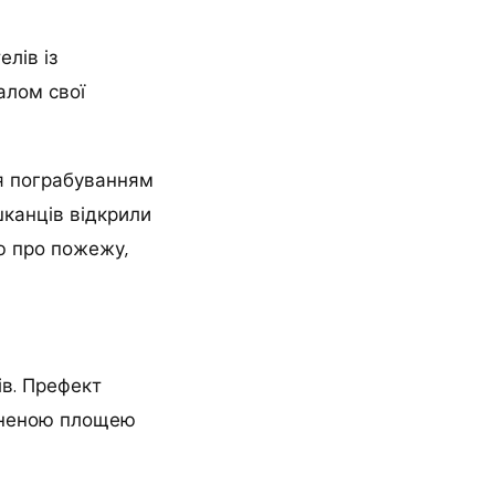
лів із
алом свої
ня пограбуванням
канців відкрили
ю про пожежу,
в. Префект
очненою площею