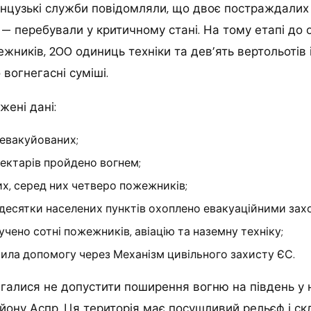
нцузькі служби повідомляли, що двоє постраждалих
— перебували у критичному стані. На тому етапі до 
жників, 200 одиниць техніки та дев’ять вертольотів і 
 вогнегасні суміші.
жені дані:
 евакуйованих;
ектарів пройдено вогнем;
х, серед них четверо пожежників;
десятки населених пунктів охоплено евакуаційними зах
учено сотні пожежників, авіацію та наземну техніку;
ила допомогу через Механізм цивільного захисту ЄС.
алися не допустити поширення вогню на південь у 
району Аспр. Ця територія має посушливий рельєф і с