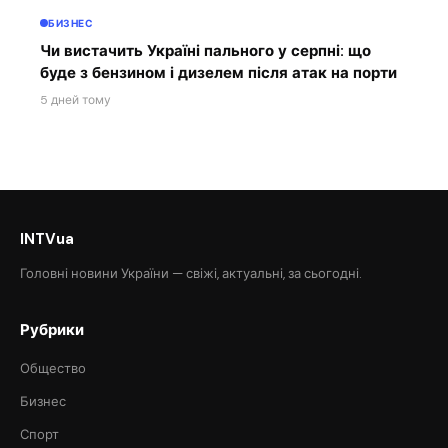
БИЗНЕС
Чи вистачить Україні пального у серпні: що
буде з бензином і дизелем після атак на порти
5 дней тому
INTVua
Головні новини України — свіжі, актуальні, за сьогодні.
Рубрики
Общество
Бизнес
Спорт