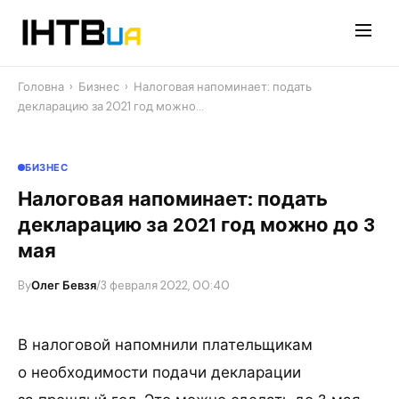
Перейти
до
контенту
Головна
›
Бизнес
›
Налоговая напоминает: подать
декларацию за 2021 год можно…
БИЗНЕС
Налоговая напоминает: подать
декларацию за 2021 год можно до 3
мая
By
Олег Бевзя
/
3 февраля 2022, 00:40
В налоговой напомнили плательщикам
о необходимости подачи декларации