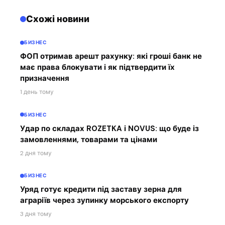
Схожі новини
БИЗНЕС
ФОП отримав арешт рахунку: які гроші банк не
має права блокувати і як підтвердити їх
призначення
1 день тому
БИЗНЕС
Удар по складах ROZETKA і NOVUS: що буде із
замовленнями, товарами та цінами
2 дня тому
БИЗНЕС
Уряд готує кредити під заставу зерна для
аграріїв через зупинку морського експорту
3 дня тому