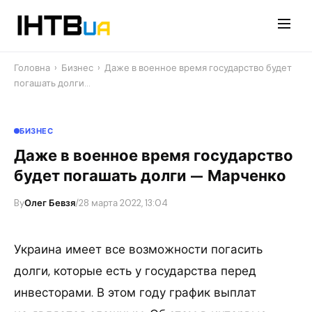
Перейти
до
контенту
Головна
›
Бизнес
›
Даже в военное время государство будет
погашать долги…
БИЗНЕС
Даже в военное время государство
будет погашать долги — Марченко
By
Олег Бевзя
/
28 марта 2022, 13:04
Украина имеет все возможности погасить
долги, которые есть у государства перед
инвесторами. В этом году график выплат