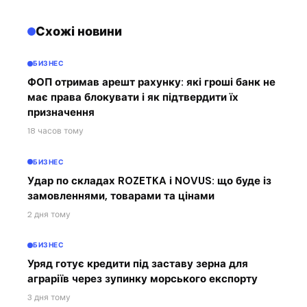
Схожі новини
БИЗНЕС
ФОП отримав арешт рахунку: які гроші банк не
має права блокувати і як підтвердити їх
призначення
18 часов тому
БИЗНЕС
Удар по складах ROZETKA і NOVUS: що буде із
замовленнями, товарами та цінами
2 дня тому
БИЗНЕС
Уряд готує кредити під заставу зерна для
аграріїв через зупинку морського експорту
3 дня тому