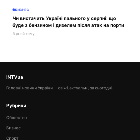
БИЗНЕС
Чи вистачить Україні пального у серпні: що
буде з бензином і дизелем після атак на порти
5 дней тому
INTVua
Головні новини України — свіжі, актуальні, за сьогодні.
Рубрики
Общество
Бизнес
Спорт