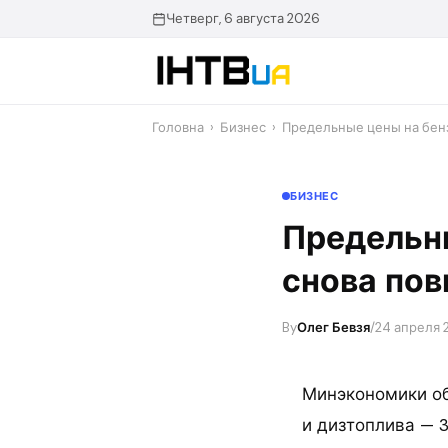
Перейти
Четверг, 6 августа 2026
до
контенту
Головна
›
Бизнес
›
Предельные цены на бен
БИЗНЕС
Предельны
снова по
By
Олег Бевзя
/
24 апреля 2
Минэкономики об
и дизтоплива — 3