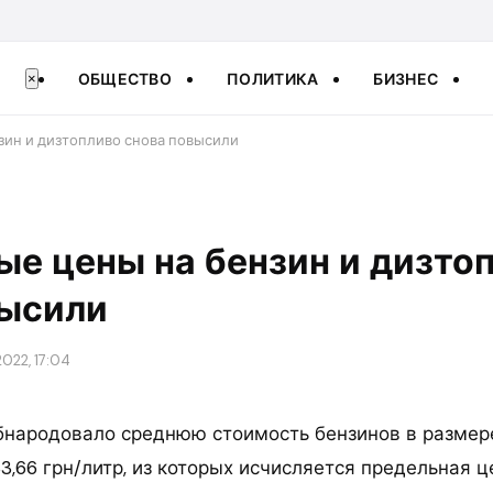
ОБЩЕСТВО
ПОЛИТИКА
БИЗНЕС
×
зин и дизтопливо снова повысили
е цены на бензин и дизто
высили
022, 17:04
народовало среднюю стоимость бензинов в размере 
3,66 грн/литр, из которых исчисляется предельная 