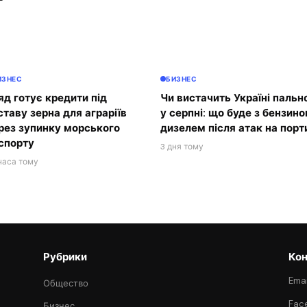
ИЗНЕС
БИЗНЕС
яд готує кредити під
Чи вистачить Україні пальн
ставу зерна для аграріїв
у серпні: що буде з бензино
рез зупинку морського
дизелем після атак на порт
спорту
3 дня тому
часа тому
Рубрики
Кон
Emai
Общество
Fac
Бизнес