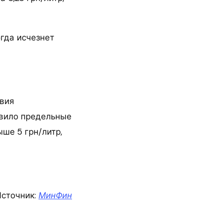
огда исчезнет
твия
овило предельные
ше 5 грн/литр,
сточник:
МинФин