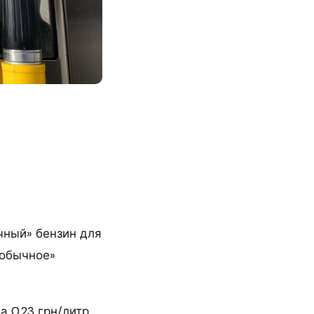
чный» бензин для
«обычное»
 0,23 грн/литр,