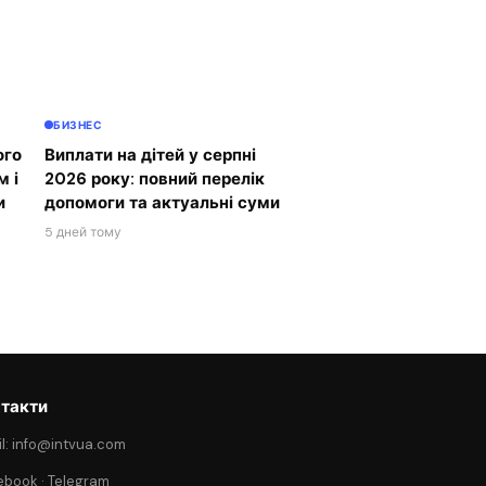
БИЗНЕС
ого
Виплати на дітей у серпні
м і
2026 року: повний перелік
и
допомоги та актуальні суми
5 дней тому
такти
l: info@intvua.com
ebook
·
Telegram