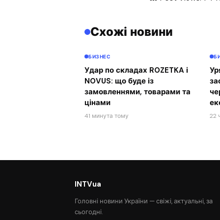
Схожі новини
БИЗНЕС
Б
Удар по складах ROZETKA і
Ур
NOVUS: що буде із
за
замовленнями, товарами та
че
цінами
ек
41 минута тому
22 
INTVua
Головні новини України — свіжі, актуальні, за
сьогодні.