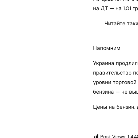
на ДТ — на 1,01 г
Читайте такж
Напомним
Украина продлила
правительство п
уровни торговой 
бензина — не выш
Цены на бензин, 
Post Views:
1 44