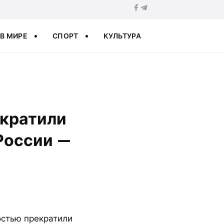
В МИРЕ
СПОРТ
КУЛЬТУРА
екратили
России —
остью прекратили