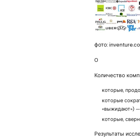
фото: inventure.c
0
Количество комп
которые, продо
которые сокра
«выжидают») — 
которые, сверн
Результаты иссл