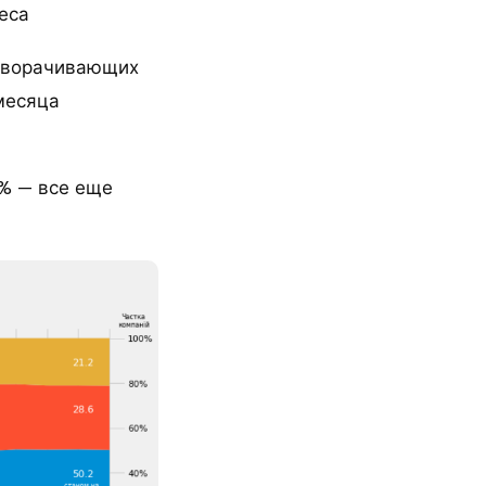
еса
 сворачивающих
 месяца
6% — все еще