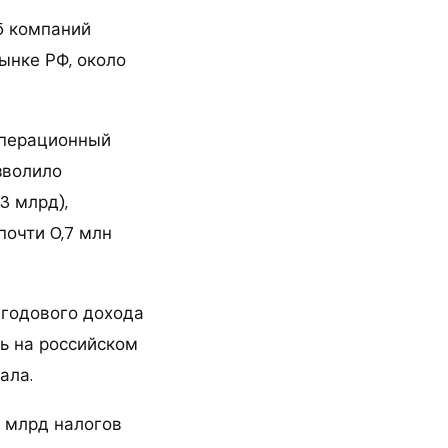
65 компаний
рынке РФ, около
операционный
зволило
3 млрд),
почти 0,7 млн
 годового дохода
ть на российском
ала.
2 млрд налогов