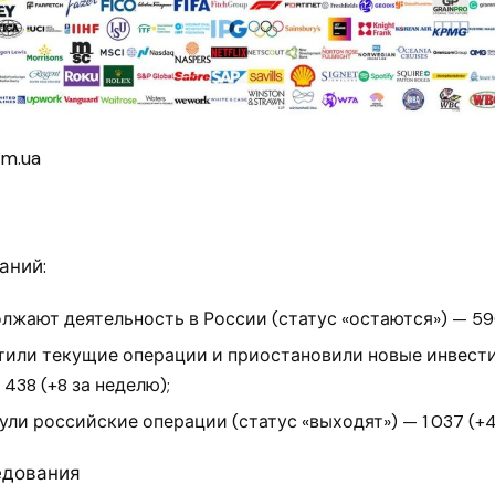
om.ua
аний:
лжают деятельность в России (статус «остаются») — 590
тили текущие операции и приостановили новые инвести
438 (+8 за неделю);
ули российские операции (статус «выходят») — 1 037 (+4
едования