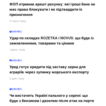
ФОП отримав арешт рахунку: які гроші банк не
має права блокувати і як підтвердити їх
призначення
4 часа тому
БИЗНЕС
Удар по складах ROZETKA і NOVUS: що буде із
замовленнями, товарами та цінами
1 день тому
БИЗНЕС
Уряд готує кредити під заставу зерна для
аграріїв через зупинку морського експорту
2 дня тому
БИЗНЕС
Чи вистачить Україні пального у серпні: що
буде з бензином і дизелем після атак на порти