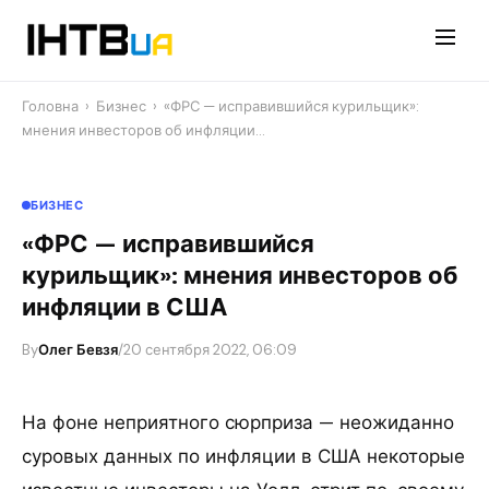
Перейти
до
контенту
Головна
›
Бизнес
›
«ФРС — исправившийся курильщик»:
мнения инвесторов об инфляции…
БИЗНЕС
«ФРС — исправившийся
курильщик»: мнения инвесторов об
инфляции в США
By
Олег Бевзя
/
20 сентября 2022, 06:09
На фоне неприятного сюрприза — неожиданно
суровых данных по инфляции в США некоторые