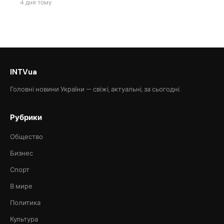
4 дня тому
INTVua
Головні новини України — свіжі, актуальні, за сьогодні.
Рубрики
Общество
Бизнес
Спорт
В мире
Политика
Культура