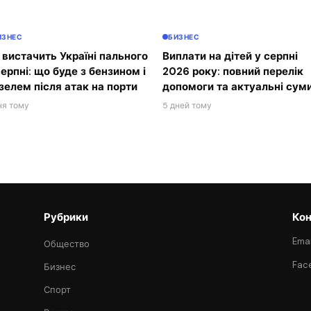
ИЗНЕС
БИЗНЕС
 вистачить Україні пального
Виплати на дітей у серпні
серпні: що буде з бензином і
2026 року: повний перелік
зелем після атак на порти
допомоги та актуальні сум
ня тому
5 дней тому
Рубрики
Кон
Emai
Общество
Fac
Бизнес
Спорт