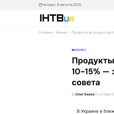
Перейти
Четверг, 6 августа 2026
до
контенту
Головна
›
Бизнес
›
Продукты до конца года 
БИЗНЕС
Продукты
10-15% — 
совета
By
Олег Бевзя
/
2 октября 
В Украине в бли