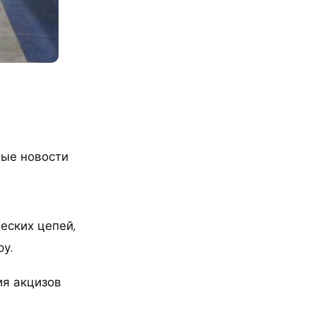
ые новости
еских цепей,
у.
ия акцизов