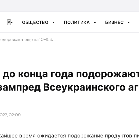
ОБЩЕСТВО
ПОЛИТИКА
БИЗНЕС
×
подорожают еще на 10-15%…
 до конца года подорожают
зампред Всеукраинского а
2022, 02:09
жайшее время ожидается подорожание продуктов п