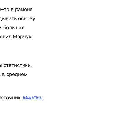
е-то в районе
адывать основу
и большая
аявил Марчук.
 статистики,
ь в среднем
сточник:
МинФин