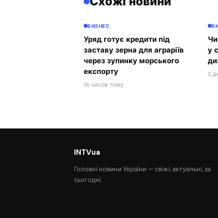
Схожі новини
БИЗНЕС
Б
Уряд готує кредити під
Чи
заставу зерна для аграріїв
у 
через зупинку морського
ди
експорту
2 д
16 часов тому
INTVua
Головні новини України — свіжі, актуальні, за
сьогодні.