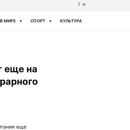
В МИРЕ
СПОРТ
КУЛЬТУРА
 еще на
грарного
итания еще