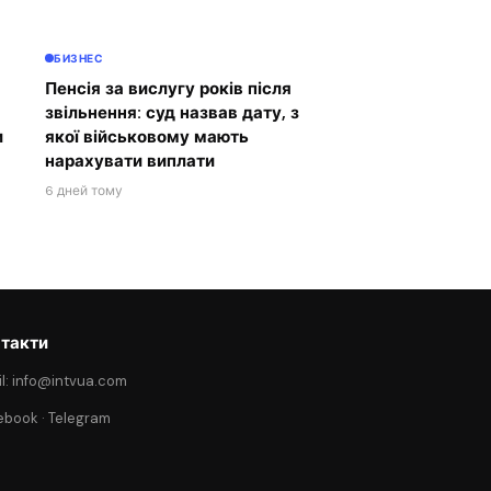
БИЗНЕС
Пенсія за вислугу років після
звільнення: суд назвав дату, з
и
якої військовому мають
нарахувати виплати
6 дней тому
такти
l: info@intvua.com
ebook
·
Telegram