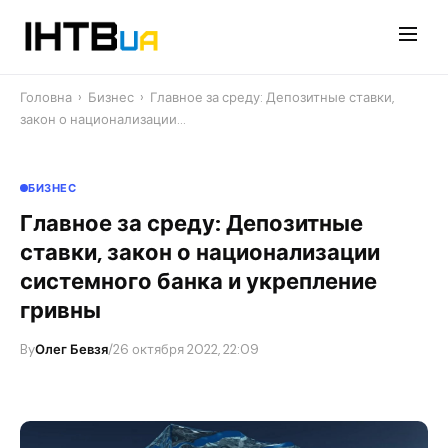
Перейти
до
контенту
Головна
›
Бизнес
›
Главное за среду: Депозитные ставки,
закон о национализации…
БИЗНЕС
Главное за среду: Депозитные
ставки, закон о национализации
системного банка и укрепление
гривны
By
Олег Бевзя
/
26 октября 2022, 22:09