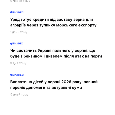
9 часов тому
БИЗНЕС
Уряд готує кредити під заставу зерна для
аграріїв через зупинку морського експорту
1 день тому
БИЗНЕС
Чи вистачить Україні пального у серпні: що
буде з бензином і дизелем після атак на порти
3 дня тому
БИЗНЕС
Виплати на дітей у серпні 2026 року: повний
перелік допомоги та актуальні суми
5 дней тому