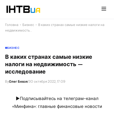
Перейти
до
контенту
Головна
›
Бизнес
›
В каких странах самые низкие налоги на
недвижимость…
БИЗНЕС
В каких странах самые низкие
налоги на недвижимость —
исследование
By
Олег Бевзя
/
30 октября 2022, 17:09
►Подписывайтесь на телеграм-канал
«Минфина»: главные финансовые новости