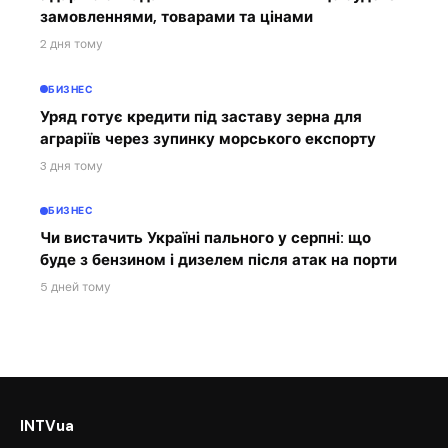
замовленнями, товарами та цінами
2 дня тому
БИЗНЕС
Уряд готує кредити під заставу зерна для
аграріїв через зупинку морського експорту
3 дня тому
БИЗНЕС
Чи вистачить Україні пального у серпні: що
буде з бензином і дизелем після атак на порти
5 дней тому
INTVua