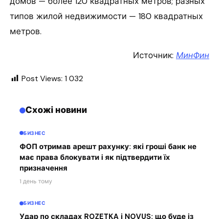
домов — более 120 квадратных метров; разных
типов жилой недвижимости — 180 квадратных
метров.
Источник:
МинФин
Post Views:
1 032
Схожі новини
БИЗНЕС
ФОП отримав арешт рахунку: які гроші банк не
має права блокувати і як підтвердити їх
призначення
1 день тому
БИЗНЕС
Удар по складах ROZETKA і NOVUS: що буде із