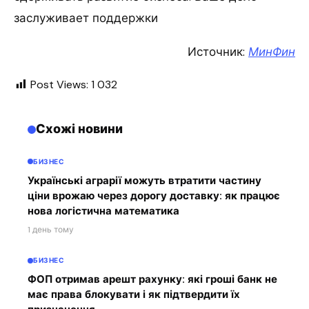
заслуживает поддержки
Источник:
МинФин
Post Views:
1 032
Схожі новини
БИЗНЕС
Українські аграрії можуть втратити частину
ціни врожаю через дорогу доставку: як працює
нова логістична математика
1 день тому
БИЗНЕС
ФОП отримав арешт рахунку: які гроші банк не
має права блокувати і як підтвердити їх