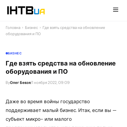
Перейти
до
контенту
Головна
›
Бизнес
›
Где взять средства на обновление
оборудования и ПО
БИЗНЕС
Где взять средства на обновление
оборудования и ПО
By
Олег Бевзя
/
1 ноября 2022, 09:09
Даже во время войны государство
поддерживает малый бизнес. Итак, если вы —
субъект микро- или малого