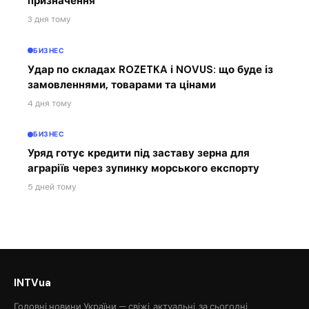
призначення
3 дня тому
БИЗНЕС
Удар по складах ROZETKA і NOVUS: що буде із
замовленнями, товарами та цінами
4 дня тому
БИЗНЕС
Уряд готує кредити під заставу зерна для
аграріїв через зупинку морського експорту
5 дней тому
INTVua
Головні новини України — свіжі, актуальні, за сьогодні.