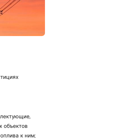
стициях
плектующие,
х объектов
оплива к ним;