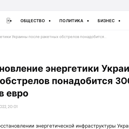
ОБЩЕСТВО
ПОЛИТИКА
БИЗНЕС
×
гетики Украины после ракетных обстрелов понадобится…
новление энергетики Укра
 обстрелов понадобится 30
в евро
022, 20:01
осстановлении энергетической инфраструктуры Укр