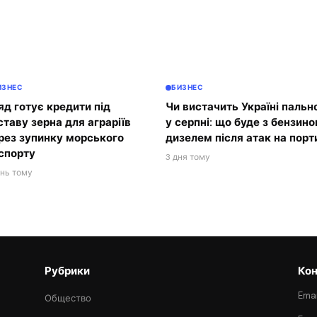
ИЗНЕС
БИЗНЕС
яд готує кредити під
Чи вистачить Україні пальн
ставу зерна для аграріїв
у серпні: що буде з бензино
рез зупинку морського
дизелем після атак на порт
спорту
3 дня тому
ень тому
Рубрики
Кон
Emai
Общество