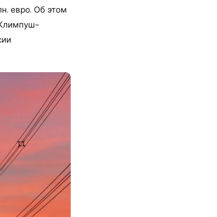
. евро. Об этом
 Климпуш-
сии