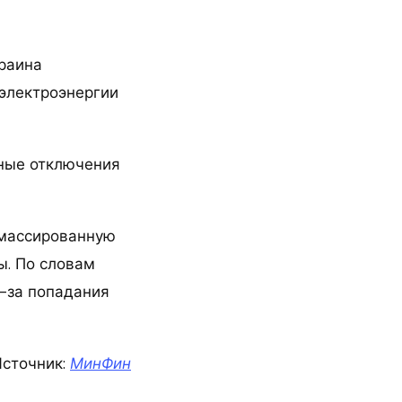
краина
электроэнергии
нные отключения
и массированную
ы. По словам
-за попадания
сточник:
МинФин