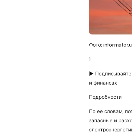
Фото: informator.u
1
► Подписывайтес
и финансах
Подробности
По ее словам, п
запасные и расх
электроэнергетик