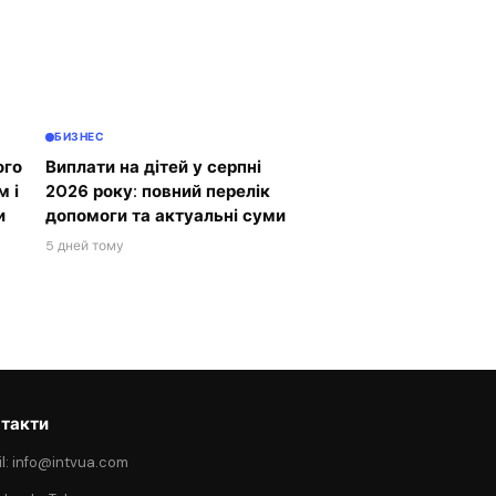
БИЗНЕС
ого
Виплати на дітей у серпні
м і
2026 року: повний перелік
и
допомоги та актуальні суми
5 дней тому
такти
l: info@intvua.com