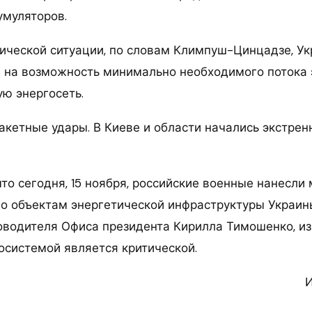
умуляторов.
тической ситуации, по словам Климпуш-Цинцадзе, У
 на возможность минимально необходимого потока 
ую энергосеть.
Ракетные удары. В Киеве и области начались экстре
что сегодня, 15 ноября, российские военные нанесл
по объектам энергетической инфраструктуры Украин
оводителя Офиса президента Кирилла Тимошенко, из
госистемой является критической.
И