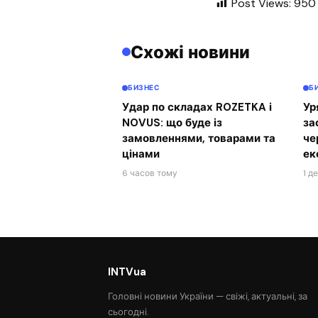
Post Views:
950
Схожі новини
БИЗНЕС
Б
Удар по складах ROZETKA і
Ур
NOVUS: що буде із
за
замовленнями, товарами та
че
цінами
ек
6 часов тому
1 д
INTVua
Головні новини України — свіжі, актуальні, за
сьогодні.