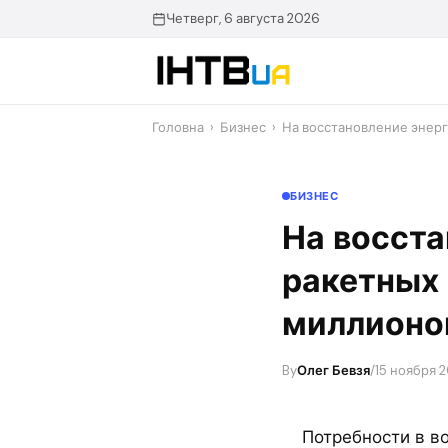
Перейти
Четверг, 6 августа 2026
до
контенту
Головна
›
Бизнес
›
На восстановление энер
БИЗНЕС
На восста
ракетных
миллионо
By
Олег Бевзя
/
15 ноября 2
Потребности в в