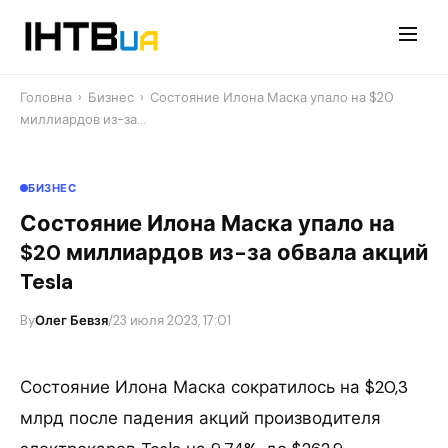
Перейти
до
контенту
Головна
›
Бизнес
›
Состояние Илона Маска упало на $20
миллиардов из-за…
БИЗНЕС
Состояние Илона Маска упало на
$20 миллиардов из-за обвала акций
Tesla
By
Олег Бевзя
/
23 июля 2023, 17:01
Состояние Илона Маска сократилось на $20,3
млрд после падения акций производителя