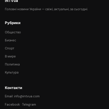
INTVua
Головні новини України — свіжі, актуальні, за сьогодні.
Рубрики
Общество
Бизнес
Спорт
В мире
Политика
Культура
Контакти
Email: info@intvua.com
Facebook
·
Telegram