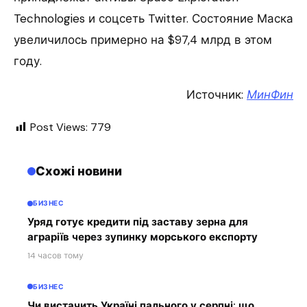
Technologies и соцсеть Twitter. Состояние Маска
увеличилось примерно на $97,4 млрд в этом
году.
Источник:
МинФин
Post Views:
779
Схожі новини
БИЗНЕС
Уряд готує кредити під заставу зерна для
аграріїв через зупинку морського експорту
14 часов тому
БИЗНЕС
Чи вистачить Україні пального у серпні: що