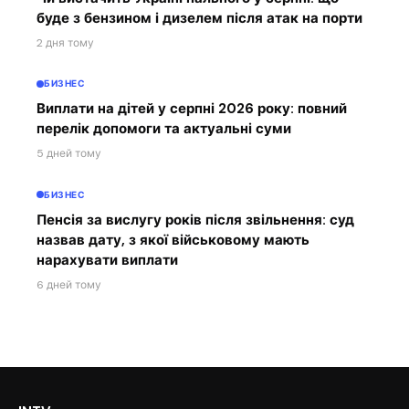
буде з бензином і дизелем після атак на порти
2 дня тому
БИЗНЕС
Виплати на дітей у серпні 2026 року: повний
перелік допомоги та актуальні суми
5 дней тому
БИЗНЕС
Пенсія за вислугу років після звільнення: суд
назвав дату, з якої військовому мають
нарахувати виплати
6 дней тому