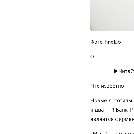
Фото: finclub
0
►Читайт
Что известно
Новые логотипы 
и два — R Банк. 
является фирмен
«Мы обновили од