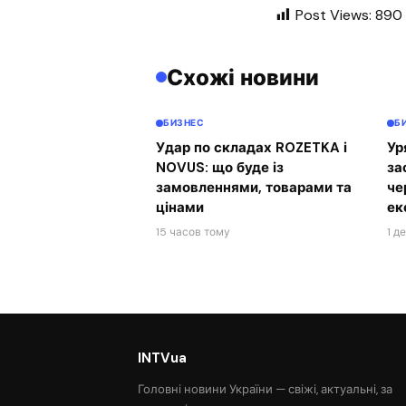
Post Views:
890
Схожі новини
БИЗНЕС
Б
Удар по складах ROZETKA і
Ур
NOVUS: що буде із
за
замовленнями, товарами та
че
цінами
ек
15 часов тому
1 д
INTVua
Головні новини України — свіжі, актуальні, за