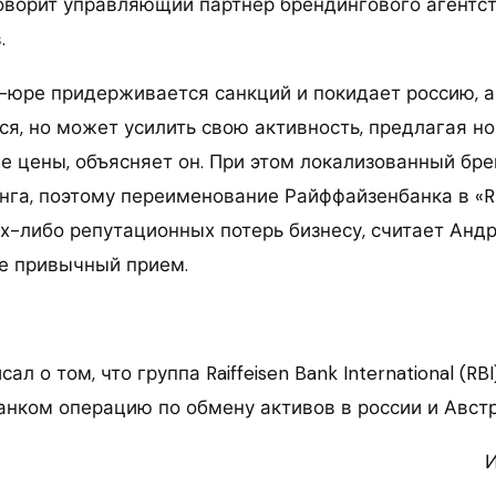
говорит управляющий партнер брендингового агентс
.
е-юре придерживается санкций и покидает россию, 
ся, но может усилить свою активность, предлагая н
е цены, объясняет он. При этом локализованный бре
нга, поэтому переименование Райффайзенбанка в «R
х-либо репутационных потерь бизнесу, считает Андр
е привычный прием.
л о том, что группа Raiffeisen Bank International (RB
анком операцию по обмену активов в россии и Австр
И