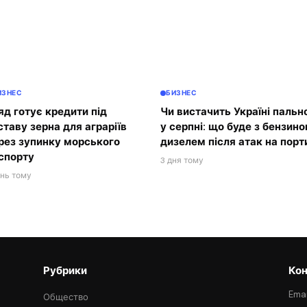
ИЗНЕС
БИЗНЕС
яд готує кредити під
Чи вистачить Україні пальн
ставу зерна для аграріїв
у серпні: що буде з бензино
рез зупинку морського
дизелем після атак на порт
спорту
3 дня тому
ень тому
Рубрики
Кон
Emai
Общество