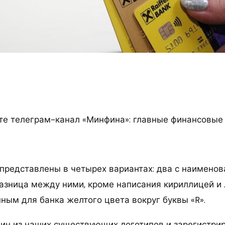
е телеграм-канал «Минфина»: главные финансовые
представлены в четырех вариантах: два с наименов
Разница между ними, кроме написания кириллицей и 
ным для банка желтого цвета вокруг буквы «R».
ин из наших существующих логотипов и зарегистри