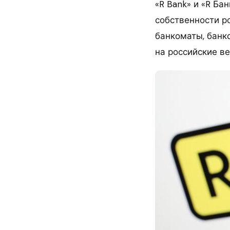
«R Bank» и «R Ба
собственности р
банкоматы, банко
на российские в