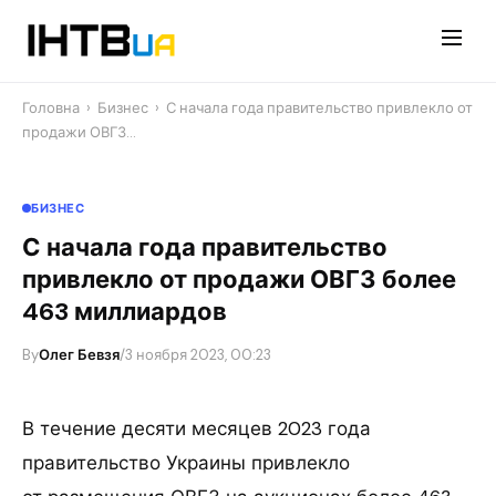
Перейти
до
контенту
Головна
›
Бизнес
›
С начала года правительство привлекло от
продажи ОВГЗ…
БИЗНЕС
С начала года правительство
привлекло от продажи ОВГЗ более
463 миллиардов
By
Олег Бевзя
/
3 ноября 2023, 00:23
В течение десяти месяцев 2023 года
правительство Украины привлекло