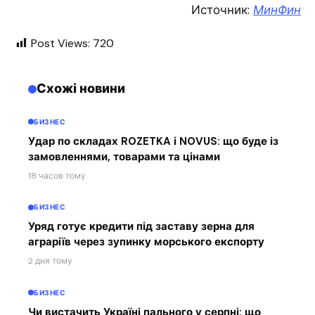
Источник:
МинФин
Post Views:
720
Схожі новини
БИЗНЕС
Удар по складах ROZETKA і NOVUS: що буде із
замовленнями, товарами та цінами
18 часов тому
БИЗНЕС
Уряд готує кредити під заставу зерна для
аграріїв через зупинку морського експорту
2 дня тому
БИЗНЕС
Чи вистачить Україні пального у серпні: що