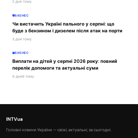
2 дня тому
БИЗНЕС
Чи вистачить Україні пального у серпні: що
буде з бензином і дизелем після атак на порти
3 дня тому
БИЗНЕС
Виплати на дітей у серпні 2026 року: повний
перелік допомоги та актуальні суми
6 дней тому
INTVua
Головні новини України — свіжі, актуальні, за сьогодні.