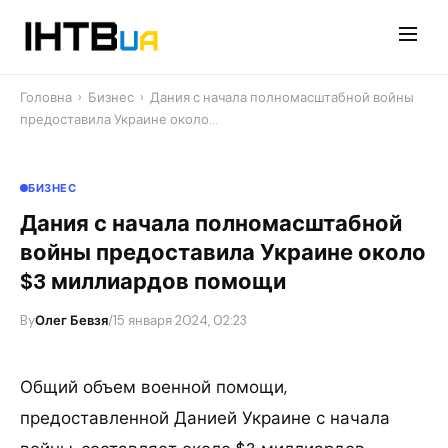
Перейти
до
контенту
Головна
›
Бизнес
›
Дания с начала полномасштабной войны
предоставила Украине около…
БИЗНЕС
Дания с начала полномасштабной
войны предоставила Украине около
$3 миллиардов помощи
By
Олег Бевзя
/
15 января 2024, 02:23
Общий объем военной помощи,
предоставленной Данией Украине с начала