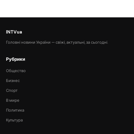
INTVua
Головні новини України — свіжі, актуальні, за сьогодні.
Рубрики
Общество
Бизнес
Спорт
В мире
Политика
Культура