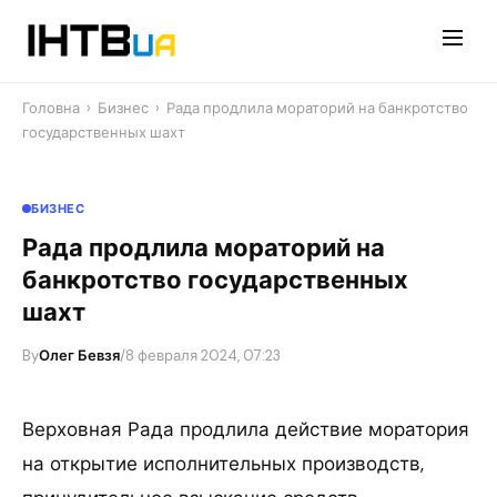
Перейти
до
контенту
Головна
›
Бизнес
›
Рада продлила мораторий на банкротство
государственных шахт
БИЗНЕС
Рада продлила мораторий на
банкротство государственных
шахт
By
Олег Бевзя
/
8 февраля 2024, 07:23
Верховная Рада продлила действие моратория
на открытие исполнительных производств,