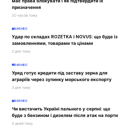
має права блокувати і як підтвердити їх
призначення
20 часов тому
БИЗНЕС
Удар по складах ROZETKA і NOVUS: що буде із
замовленнями, товарами та цінами
2 дня тому
БИЗНЕС
Уряд готує кредити під заставу зерна для
аграріїв через зупинку морського експорту
3 дня тому
БИЗНЕС
Чи вистачить Україні пального у серпні: що
буде з бензином і дизелем після атак на порти
5 дней тому