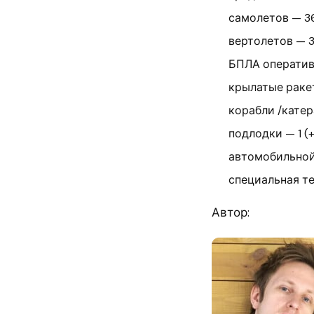
самолетов — 36
вертолетов — 32
БПЛА оперативн
крылатые ракет
корабли /катера
подлодки — 1 (+
автомобильной 
специальная те
Автор: