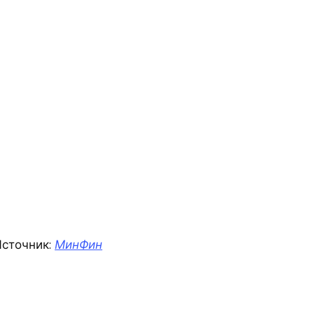
сточник:
МинФин