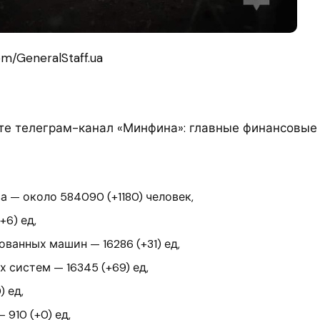
m/GeneralStaff.ua
е телеграм-канал «Минфина»: главные финансовые
а — около 584090 (+1180) человек,
+6) ед,
ванных машин — 16286 (+31) ед,
 систем — 16345 (+69) ед,
) ед,
 910 (+0) ед,