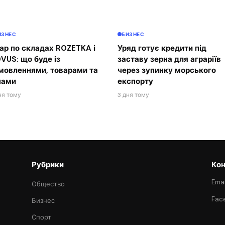
ИЗНЕС
БИЗНЕС
ар по складах ROZETKA і
Уряд готує кредити під
VUS: що буде із
заставу зерна для аграріїв
мовленнями, товарами та
через зупинку морського
нами
експорту
ня тому
3 дня тому
Рубрики
Кон
Emai
Общество
Fac
Бизнес
Спорт