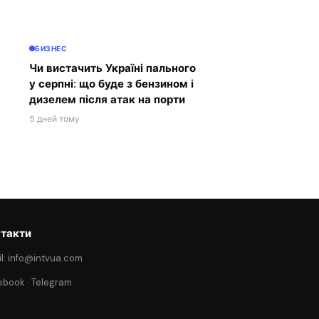
БИЗНЕС
Чи вистачить Україні пального
у серпні: що буде з бензином і
дизелем після атак на порти
5 дней тому
такти
l: info@intvua.com
ebook
·
Telegram