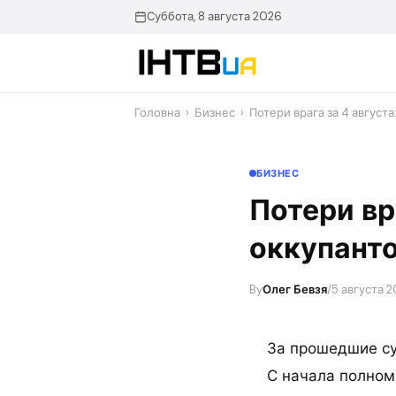
Перейти
Суббота, 8 августа 2026
до
контенту
Головна
›
Бизнес
›
Потери врага за 4 августа
БИЗНЕС
Потери вр
оккупанто
By
Олег Бевзя
/
5 августа 2
За прошедшие су
С начала полном