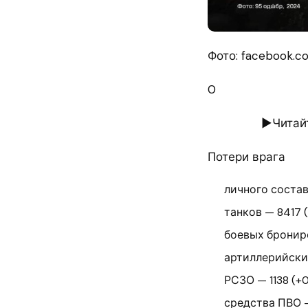
Фото: facebook.co
0
►Читайт
Потери врага
личного состав
танков — 8417 (
боевых брониро
артиллерийских
РСЗО — 1138 (+0
средства ПВО —