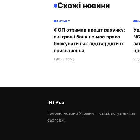
Схожі новини
БИЗНЕС
Б
ФОП отримав арешт рахунку:
Уд
які гроші банк не має права
NO
блокувати і як підтвердити їх
за
призначення
ці
1 день тому
2 д
INTVua
Головні новини України — свіжі, актуальні, за
сьогодні.