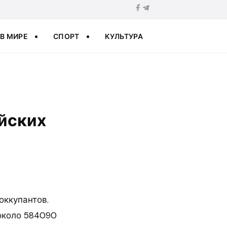
В МИРЕ
СПОРТ
КУЛЬТУРА
ийских
оккупантов.
около 584090