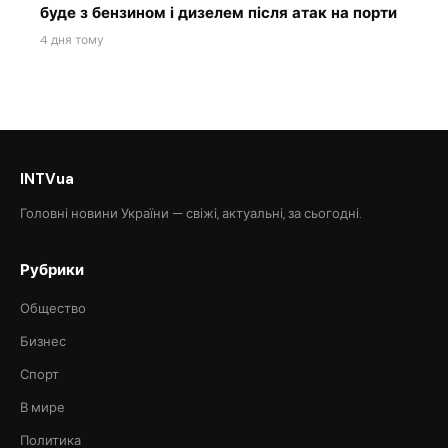
буде з бензином і дизелем після атак на порти
4 дня тому
INTVua
Головні новини України — свіжі, актуальні, за сьогодні.
Рубрики
Общество
Бизнес
Спорт
В мире
Политика