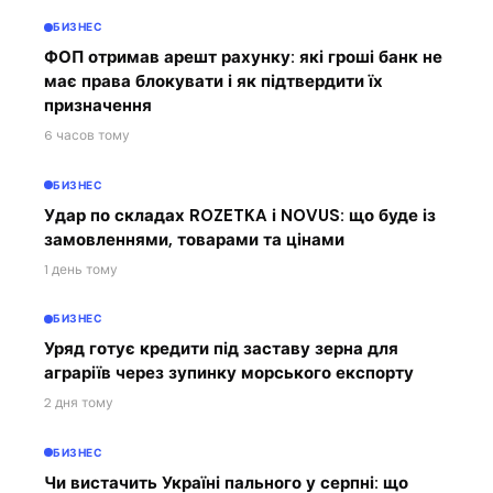
БИЗНЕС
ФОП отримав арешт рахунку: які гроші банк не
має права блокувати і як підтвердити їх
призначення
6 часов тому
БИЗНЕС
Удар по складах ROZETKA і NOVUS: що буде із
замовленнями, товарами та цінами
1 день тому
БИЗНЕС
Уряд готує кредити під заставу зерна для
аграріїв через зупинку морського експорту
2 дня тому
БИЗНЕС
Чи вистачить Україні пального у серпні: що