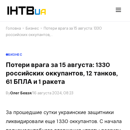
Перейти
до
контенту
Головна
›
Бизнес
›
Потери врага за 15 августа: 1330
российских оккупантов,…
БИЗНЕС
Потери врага за 15 августа: 1330
российских оккупантов, 12 танков,
61 БПЛА и 1 ракета
By
Олег Бевзя
/
16 августа 2024, 08:23
За прошедшие сутки украинские защитники
ликвидировали еще 1 330 оккупантов. С начала