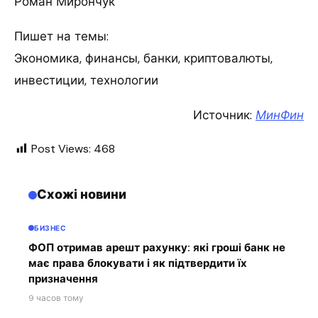
Роман Мирончук
Пишет на темы:
Экономика, финансы, банки, криптовалюты,
инвестиции, технологии
Источник:
МинФин
Post Views:
468
Схожі новини
БИЗНЕС
ФОП отримав арешт рахунку: які гроші банк не
має права блокувати і як підтвердити їх
призначення
9 часов тому