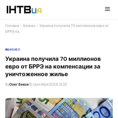
Перейти
до
контенту
Головна
›
Бизнес
›
Украина получила 70 миллионов евро от
БРРЭ на…
БИЗНЕС
Украина получила 70 миллионов
евро от БРРЭ на компенсации за
уничтоженное жилье
By
Олег Бевзя
/
6 сентября 2024, 12:23