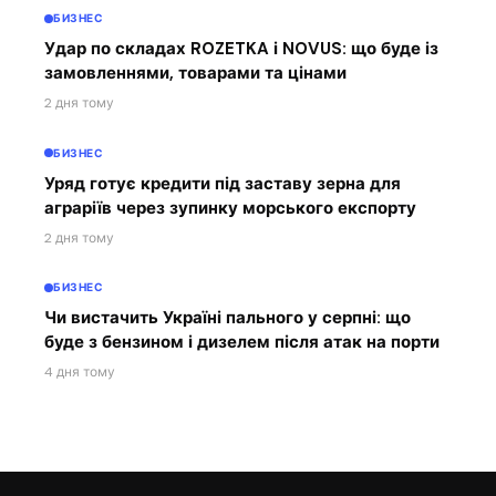
БИЗНЕС
Удар по складах ROZETKA і NOVUS: що буде із
замовленнями, товарами та цінами
2 дня тому
БИЗНЕС
Уряд готує кредити під заставу зерна для
аграріїв через зупинку морського експорту
2 дня тому
БИЗНЕС
Чи вистачить Україні пального у серпні: що
буде з бензином і дизелем після атак на порти
4 дня тому