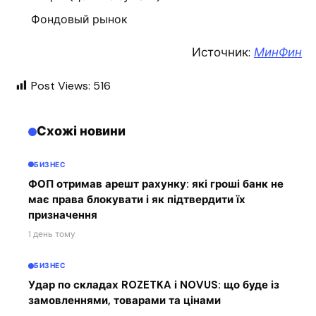
Фондовый рынок
Источник:
МинФин
Post Views:
516
Схожі новини
БИЗНЕС
ФОП отримав арешт рахунку: які гроші банк не
має права блокувати і як підтвердити їх
призначення
1 день тому
БИЗНЕС
Удар по складах ROZETKA і NOVUS: що буде із
замовленнями, товарами та цінами