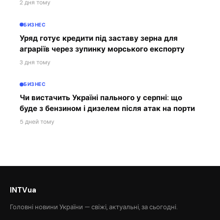
2 дня тому
БИЗНЕС
Уряд готує кредити під заставу зерна для
аграріїв через зупинку морського експорту
3 дня тому
БИЗНЕС
Чи вистачить Україні пального у серпні: що
буде з бензином і дизелем після атак на порти
5 дней тому
INTVua
Головні новини України — свіжі, актуальні, за сьогодні.