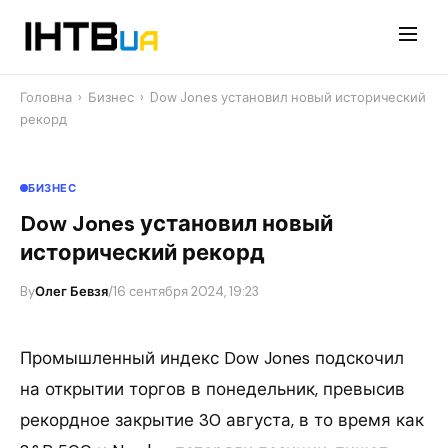
Перейти
до
контенту
Головна
›
Бизнес
›
Dow Jones установил новый исторический
рекорд
БИЗНЕС
Dow Jones установил новый
исторический рекорд
By
Олег Бевзя
/
16 сентября 2024, 19:23
Промышленный индекс Dow Jones подскочил
на открытии торгов в понедельник, превысив
рекордное закрытие 30 августа, в то время как