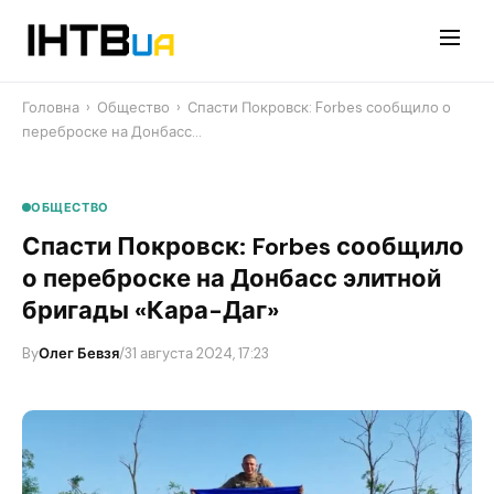
Перейти
до
контенту
Головна
›
Общество
›
​Спасти Покровск: Forbes сообщило о
переброске на Донбасс…
ОБЩЕСТВО
​Спасти Покровск: Forbes сообщило
о переброске на Донбасс элитной
бригады «Кара-Даг»
By
Олег Бевзя
/
31 августа 2024, 17:23