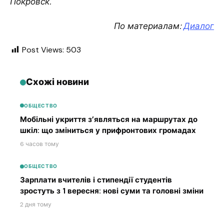
Покровск.
По материалам:
Диалог
Post Views:
503
Схожі новини
ОБЩЕСТВО
Мобільні укриття з’являться на маршрутах до
шкіл: що зміниться у прифронтових громадах
6 часов тому
ОБЩЕСТВО
Зарплати вчителів і стипендії студентів
зростуть з 1 вересня: нові суми та головні зміни
2 дня тому