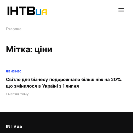
Перейти
до
контенту
Головна
Мітка: ціни
БИЗНЕС
Світло для бізнесу подорожчало більш ніж на 20%:
що змінилося в Україні з 1 липня
1 месяц тому
INTVua